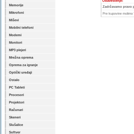
Obaveštenje:
Memorije
Zadržavamo pravo 
Mikrofoni
Pre kupovine molimo V
Miševi
Mobilni telefoni
Modemi
Monitori
MP3 plejeri
Mrežna oprema
Oprema za igranje
Optički uređaji
Ostalo
PC Tableti
Procesori
Projektori
Računari
Skeneri
Slušalice
Softver