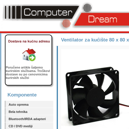
Ventilator za kućište 80 x 8
Poručene artikle šaljemo
kurirskim službama. Troškovi
dostave su po cenovnicima
kurirskih službi
Komponente
Auto oprema
Bela tehnika
Bluetooth/IRDA adapteri
CD / DVD mediji