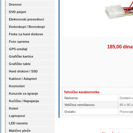
Dronovi
DVD plejeri
Elektronski prevodioci
Endoskopi / Boroskopi
Fioke za hard diskove
Foto oprema
185,00 dina
GPS uređaji
Grafičke kartice
Grafičke table
Hard diskovi / SSD
Kablovi / Adapteri
Kontroleri
Tehničke karakteristike
Konzole za igranje
Namena:
Dodatni v
Kućišta / Napajanja
Veličina ventilatora:
80 x 80 
Kuleri
Ostalo:
Povezuje
Laptopovi
LED rasveta
Matične ploče