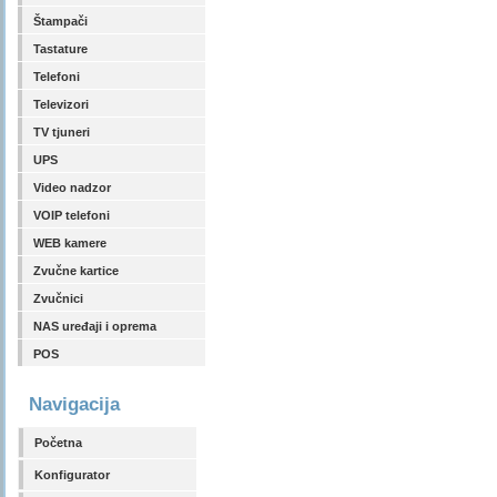
Štampači
Tastature
Telefoni
Televizori
TV tjuneri
UPS
Video nadzor
VOIP telefoni
WEB kamere
Zvučne kartice
Zvučnici
NAS uređaji i oprema
POS
Navigacija
Početna
Konfigurator