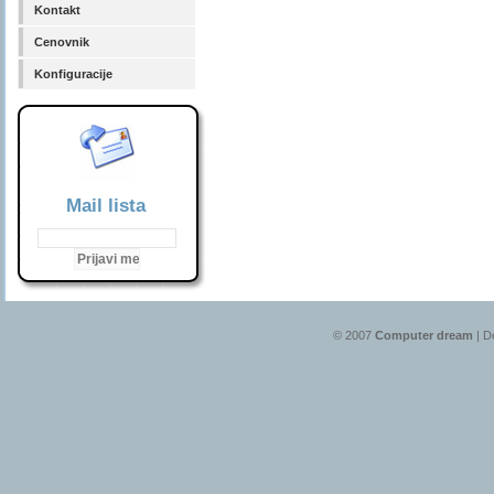
Kontakt
Cenovnik
Konfiguracije
Mail lista
© 2007
Computer dream
| D