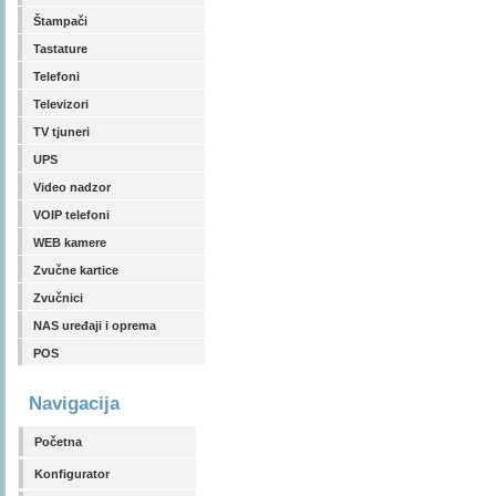
Štampači
Tastature
Telefoni
Televizori
TV tjuneri
UPS
Video nadzor
VOIP telefoni
WEB kamere
Zvučne kartice
Zvučnici
NAS uređaji i oprema
POS
Navigacija
Početna
Konfigurator