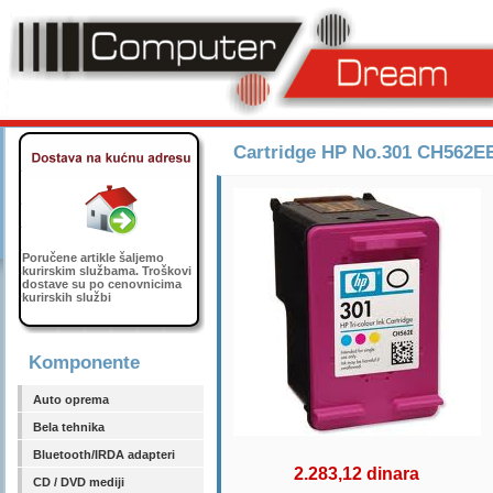
Cartridge HP No.301 CH562E
Poručene artikle šaljemo
kurirskim službama. Troškovi
dostave su po cenovnicima
kurirskih službi
Komponente
Auto oprema
Bela tehnika
Bluetooth/IRDA adapteri
2.283,12 dinara
CD / DVD mediji