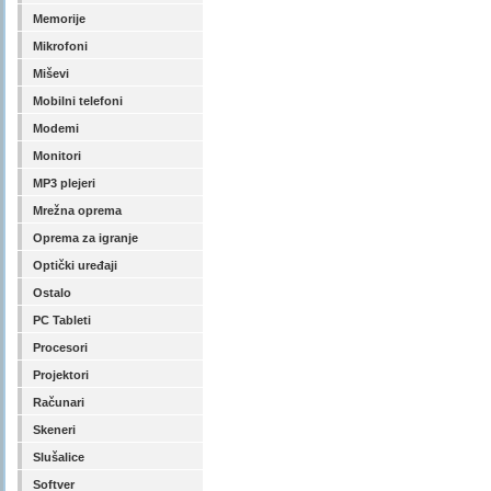
Memorije
Mikrofoni
Miševi
Mobilni telefoni
Modemi
Monitori
MP3 plejeri
Mrežna oprema
Oprema za igranje
Optički uređaji
Ostalo
PC Tableti
Procesori
Projektori
Računari
Skeneri
Slušalice
Softver