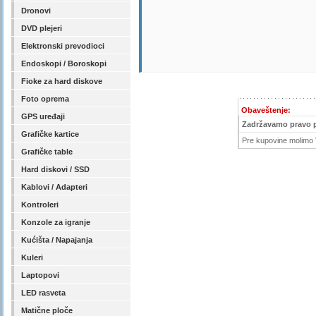
Dronovi
DVD plejeri
Elektronski prevodioci
Endoskopi / Boroskopi
Fioke za hard diskove
Foto oprema
Obaveštenje:
GPS uređaji
Zadržavamo pravo 
Grafičke kartice
Pre kupovine molimo V
Grafičke table
Hard diskovi / SSD
Kablovi / Adapteri
Kontroleri
Konzole za igranje
Kućišta / Napajanja
Kuleri
Laptopovi
LED rasveta
Matične ploče