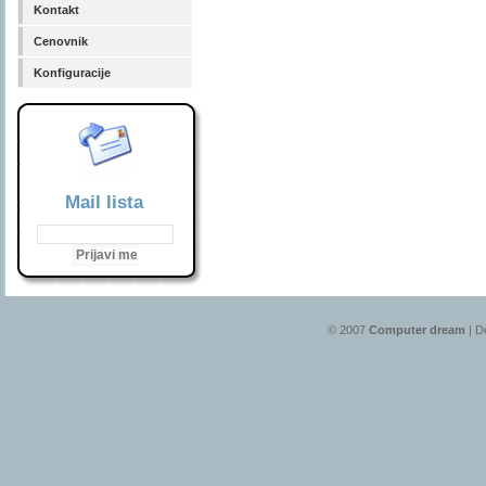
Kontakt
Cenovnik
Konfiguracije
Mail lista
© 2007
Computer dream
| D