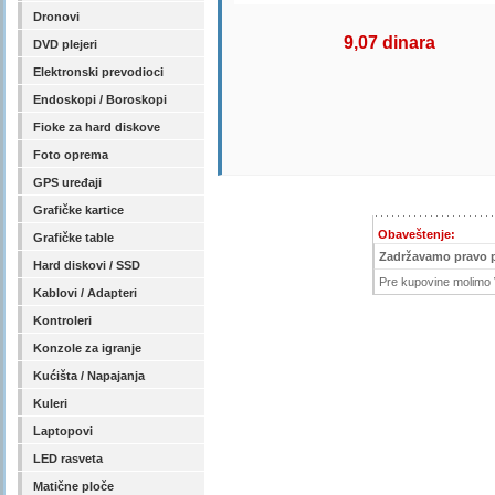
Dronovi
9,07 dinara
DVD plejeri
Elektronski prevodioci
Endoskopi / Boroskopi
Fioke za hard diskove
Foto oprema
GPS uređaji
Grafičke kartice
Obaveštenje:
Grafičke table
Zadržavamo pravo 
Hard diskovi / SSD
Pre kupovine molimo V
Kablovi / Adapteri
Kontroleri
Konzole za igranje
Kućišta / Napajanja
Kuleri
Laptopovi
LED rasveta
Matične ploče