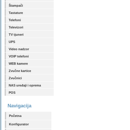
Štampači
Tastature
Telefoni
Televizori
TV tjuneri
UPS
Video nadzor
VOIP telefoni
WEB kamere
Zvučne kartice
Zvučnici
NAS uređaji i oprema
POS
Navigacija
Početna
Konfigurator