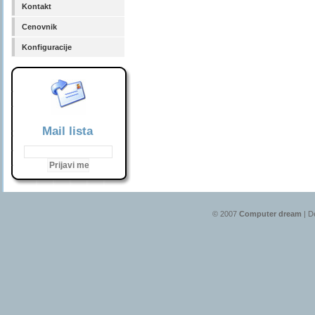
Kontakt
Cenovnik
Konfiguracije
Mail lista
© 2007
Computer dream
| D