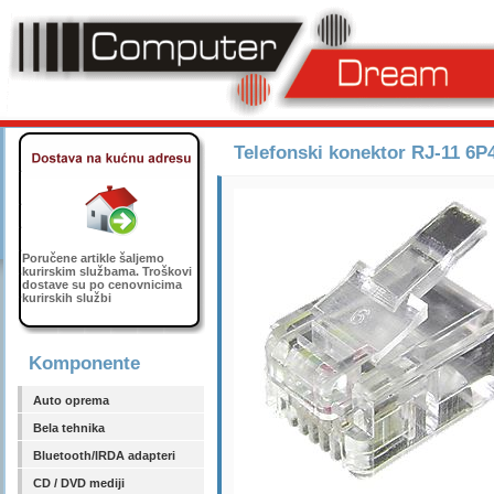
Telefonski konektor RJ-11 6P
Poručene artikle šaljemo
kurirskim službama. Troškovi
dostave su po cenovnicima
kurirskih službi
Komponente
Auto oprema
Bela tehnika
Bluetooth/IRDA adapteri
CD / DVD mediji