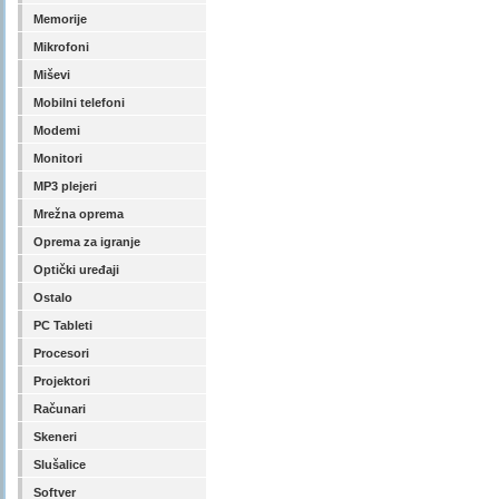
Memorije
Mikrofoni
Miševi
Mobilni telefoni
Modemi
Monitori
MP3 plejeri
Mrežna oprema
Oprema za igranje
Optički uređaji
Ostalo
PC Tableti
Procesori
Projektori
Računari
Skeneri
Slušalice
Softver