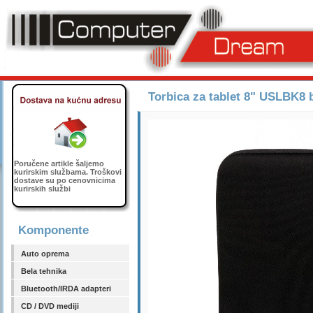
Torbica za tablet 8" USLBK8 
Poručene artikle šaljemo
kurirskim službama. Troškovi
dostave su po cenovnicima
kurirskih službi
Komponente
Auto oprema
Bela tehnika
Bluetooth/IRDA adapteri
CD / DVD mediji