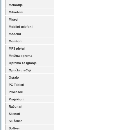
Memorije
Mikrofoni
Miševi
Mobilni telefoni
Modemi
Monitori
MP3 plejeri
Mrežna oprema
Oprema za igranje
Optički uređaji
Ostalo
PC Tableti
Procesori
Projektori
Računari
Skeneri
Slušalice
Softver