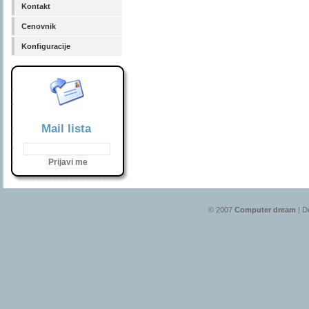
Kontakt
Cenovnik
Konfiguracije
Mail lista
© 2007
Computer dream
| D