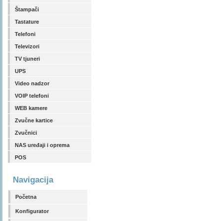
Štampači
Tastature
Telefoni
Televizori
TV tjuneri
UPS
Video nadzor
VOIP telefoni
WEB kamere
Zvučne kartice
Zvučnici
NAS uređaji i oprema
POS
Navigacija
Početna
Konfigurator