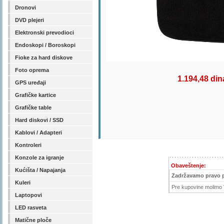
Dronovi
DVD plejeri
Elektronski prevodioci
Endoskopi / Boroskopi
Fioke za hard diskove
Foto oprema
1.194,48 din
GPS uređaji
Grafičke kartice
Grafičke table
Hard diskovi / SSD
Kablovi / Adapteri
Kontroleri
Konzole za igranje
Obaveštenje:
Kućišta / Napajanja
Zadržavamo pravo 
Kuleri
Pre kupovine molimo V
Laptopovi
LED rasveta
Matične ploče