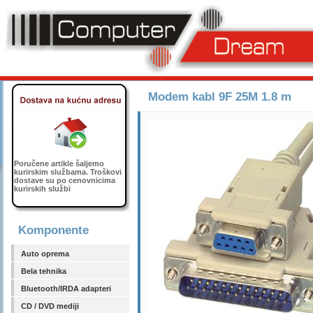
Modem kabl 9F 25M 1.8 m
Poručene artikle šaljemo
kurirskim službama. Troškovi
dostave su po cenovnicima
kurirskih službi
Komponente
Auto oprema
Bela tehnika
Bluetooth/IRDA adapteri
CD / DVD mediji