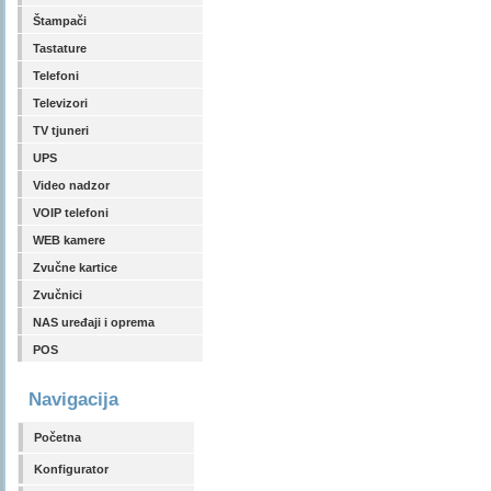
Štampači
Tastature
Telefoni
Televizori
TV tjuneri
UPS
Video nadzor
VOIP telefoni
WEB kamere
Zvučne kartice
Zvučnici
NAS uređaji i oprema
POS
Navigacija
Početna
Konfigurator