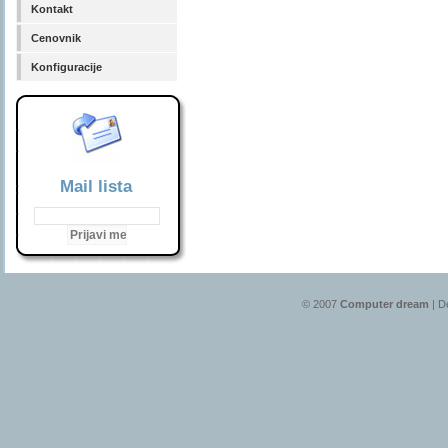
Kontakt
Cenovnik
Konfiguracije
Mail lista
© 2007
Computer dream
| D