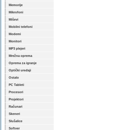
Memorije
Mikrofoni
Miševi
Mobilni telefoni
Modemi
Monitori
MP3 plejeri
Mrežna oprema
Oprema za igranje
Optički uređaji
Ostalo
PC Tableti
Procesori
Projektori
Računari
Skeneri
Slušalice
Softver