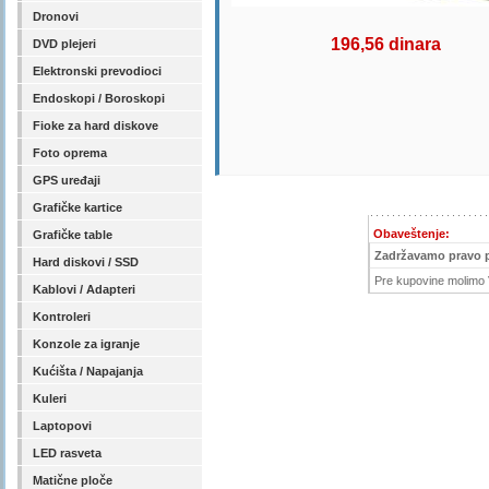
Dronovi
196,56 dinara
DVD plejeri
Elektronski prevodioci
Endoskopi / Boroskopi
Fioke za hard diskove
Foto oprema
GPS uređaji
Grafičke kartice
Obaveštenje:
Grafičke table
Zadržavamo pravo 
Hard diskovi / SSD
Pre kupovine molimo V
Kablovi / Adapteri
Kontroleri
Konzole za igranje
Kućišta / Napajanja
Kuleri
Laptopovi
LED rasveta
Matične ploče