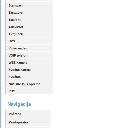
Štampači
Tastature
Telefoni
Televizori
TV tjuneri
UPS
Video nadzor
VOIP telefoni
WEB kamere
Zvučne kartice
Zvučnici
NAS uređaji i oprema
POS
Navigacija
Početna
Konfigurator