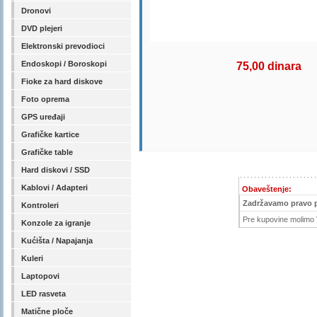
Dronovi
DVD plejeri
Elektronski prevodioci
Endoskopi / Boroskopi
75,00 dinara
Fioke za hard diskove
Foto oprema
GPS uređaji
Grafičke kartice
Grafičke table
Hard diskovi / SSD
Kablovi / Adapteri
Obaveštenje:
Zadržavamo pravo 
Kontroleri
Pre kupovine molimo V
Konzole za igranje
Kućišta / Napajanja
Kuleri
Laptopovi
LED rasveta
Matične ploče