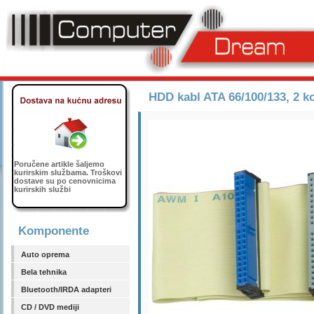
HDD kabl ATA 66/100/133, 2 ko
Poručene artikle šaljemo
kurirskim službama. Troškovi
dostave su po cenovnicima
kurirskih službi
Komponente
Auto oprema
Bela tehnika
Bluetooth/IRDA adapteri
CD / DVD mediji