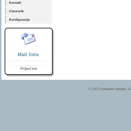
Kontakt
Cenovnik
Konfiguracije
Mail lista
© 2007
Computer dream
| D