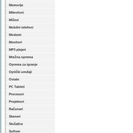
Memorije
Mikrofoni
Miševi
Mobilni telefoni
Modemi
Monitori
MP3 plejeri
Mrežna oprema
Oprema za igranje
Optički uređaji
Ostalo
PC Tableti
Procesori
Projektori
Računari
Skeneri
Slušalice
Softver