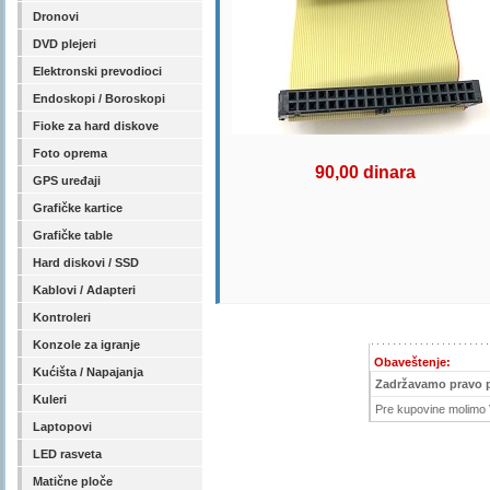
Dronovi
DVD plejeri
Elektronski prevodioci
Endoskopi / Boroskopi
Fioke za hard diskove
Foto oprema
90,00 dinara
GPS uređaji
Grafičke kartice
Grafičke table
Hard diskovi / SSD
Kablovi / Adapteri
Kontroleri
Konzole za igranje
Obaveštenje:
Kućišta / Napajanja
Zadržavamo pravo 
Kuleri
Pre kupovine molimo V
Laptopovi
LED rasveta
Matične ploče