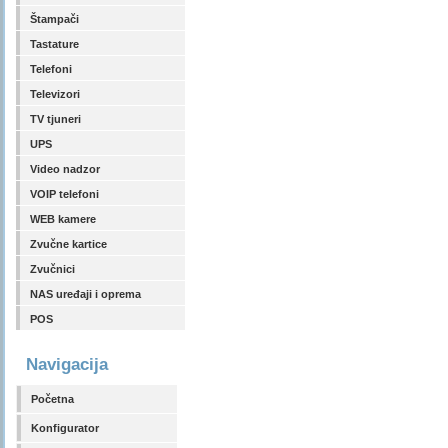
Štampači
Tastature
Telefoni
Televizori
TV tjuneri
UPS
Video nadzor
VOIP telefoni
WEB kamere
Zvučne kartice
Zvučnici
NAS uređaji i oprema
POS
Navigacija
Početna
Konfigurator