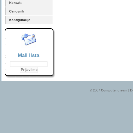
Kontakt
Cenovnik
Konfiguracije
Mail lista
© 2007
Computer dream
| D