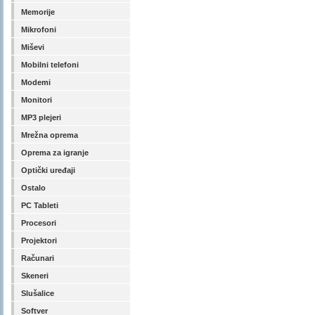
Memorije
Mikrofoni
Miševi
Mobilni telefoni
Modemi
Monitori
MP3 plejeri
Mrežna oprema
Oprema za igranje
Optički uređaji
Ostalo
PC Tableti
Procesori
Projektori
Računari
Skeneri
Slušalice
Softver