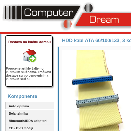
HDD kabl ATA 66/100/133, 3 ko
Poručene artikle šaljemo
kurirskim službama. Troškovi
dostave su po cenovnicima
kurirskih službi
Komponente
Auto oprema
Bela tehnika
Bluetooth/IRDA adapteri
CD / DVD mediji