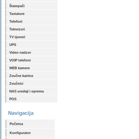
Štampači
Tastature
Telefoni
Televizori
TV tjuneri
UPS
Video nadzor
VOIP telefoni
WEB kamere
Zvučne kartice
Zvučnici
NAS uređaji i oprema
POS
Navigacija
Početna
Konfigurator