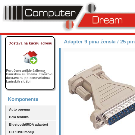
Adapter 9 pina ženski / 25 pi
Poručene artikle šaljemo
kurirskim službama. Troškovi
dostave su po cenovnicima
kurirskih službi
Komponente
Auto oprema
Bela tehnika
Bluetooth/IRDA adapteri
CD / DVD mediji