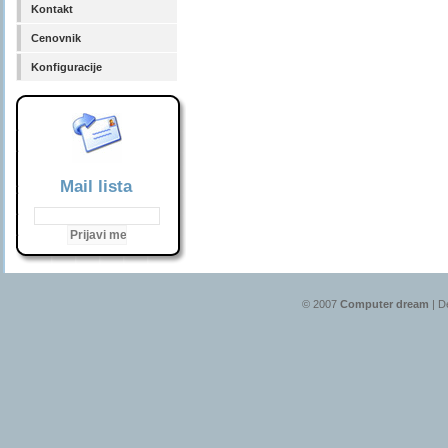
Kontakt
Cenovnik
Konfiguracije
Mail lista
© 2007
Computer dream
| D