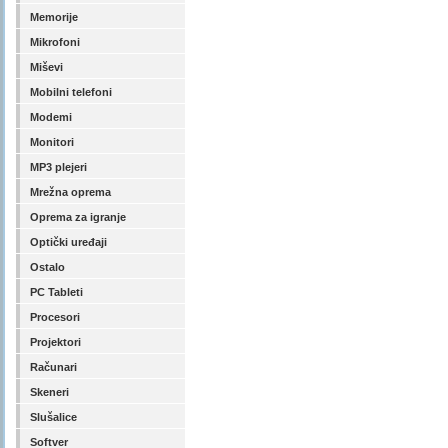
Memorije
Mikrofoni
Miševi
Mobilni telefoni
Modemi
Monitori
MP3 plejeri
Mrežna oprema
Oprema za igranje
Optički uređaji
Ostalo
PC Tableti
Procesori
Projektori
Računari
Skeneri
Slušalice
Softver