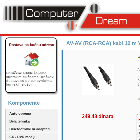
AV-AV (RCA-RCA) kabl 10 m 
A
Poručene artikle šaljemo
kurirskim službama. Troškovi
K
dostave su po cenovnicima
kurirskih službi
t
Komponente
Auto oprema
249,48 dinara
K
Bela tehnika
Bluetooth/IRDA adapteri
CD / DVD mediji