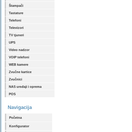
Štampači
Tastature
Telefoni
Televizori
TV tjuneri
UPS
Video nadzor
VOIP telefoni
WEB kamere
Zvučne kartice
Zvučnici
NAS uređaji i oprema
POS
Navigacija
Početna
Konfigurator