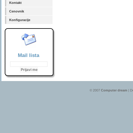
Kontakt
Cenovnik
Konfiguracije
Mail lista
© 2007
Computer dream
| D