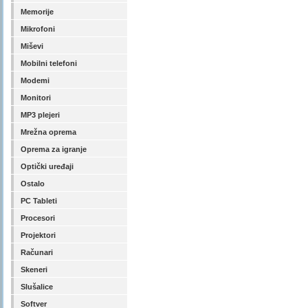
Memorije
Mikrofoni
Miševi
Mobilni telefoni
Modemi
Monitori
MP3 plejeri
Mrežna oprema
Oprema za igranje
Optički uređaji
Ostalo
PC Tableti
Procesori
Projektori
Računari
Skeneri
Slušalice
Softver