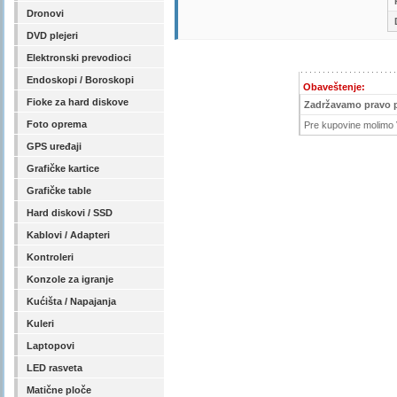
Dronovi
DVD plejeri
Elektronski prevodioci
Endoskopi / Boroskopi
Obaveštenje:
Fioke za hard diskove
Zadržavamo pravo 
Foto oprema
Pre kupovine molimo V
GPS uređaji
Grafičke kartice
Grafičke table
Hard diskovi / SSD
Kablovi / Adapteri
Kontroleri
Konzole za igranje
Kućišta / Napajanja
Kuleri
Laptopovi
LED rasveta
Matične ploče