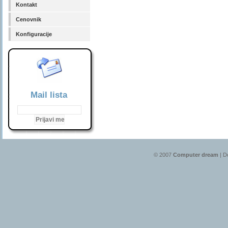
Kontakt
Cenovnik
Konfiguracije
Mail lista
© 2007
Computer dream
| D