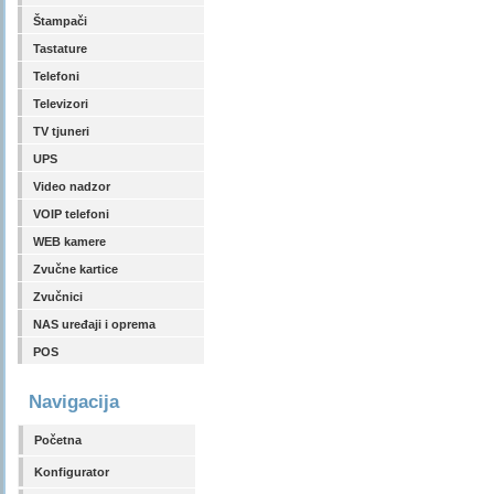
Štampači
Tastature
Telefoni
Televizori
TV tjuneri
UPS
Video nadzor
VOIP telefoni
WEB kamere
Zvučne kartice
Zvučnici
NAS uređaji i oprema
POS
Navigacija
Početna
Konfigurator