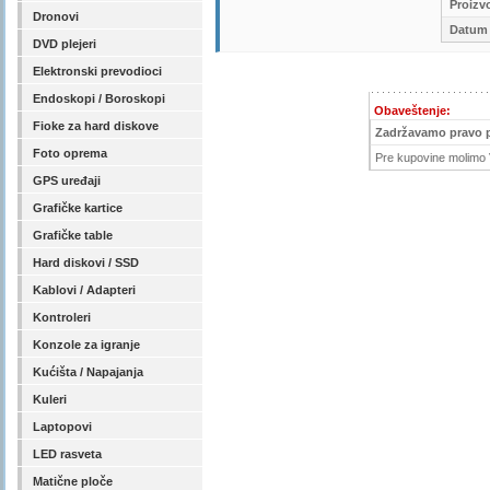
Proizv
Dronovi
Datum 
DVD plejeri
Elektronski prevodioci
Endoskopi / Boroskopi
Obaveštenje:
Fioke za hard diskove
Zadržavamo pravo 
Foto oprema
Pre kupovine molimo V
GPS uređaji
Grafičke kartice
Grafičke table
Hard diskovi / SSD
Kablovi / Adapteri
Kontroleri
Konzole za igranje
Kućišta / Napajanja
Kuleri
Laptopovi
LED rasveta
Matične ploče