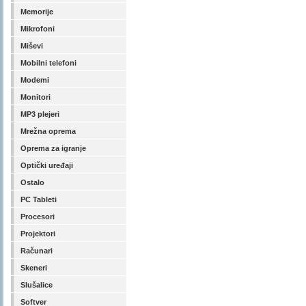
Memorije
Mikrofoni
Miševi
Mobilni telefoni
Modemi
Monitori
MP3 plejeri
Mrežna oprema
Oprema za igranje
Optički uređaji
Ostalo
PC Tableti
Procesori
Projektori
Računari
Skeneri
Slušalice
Softver