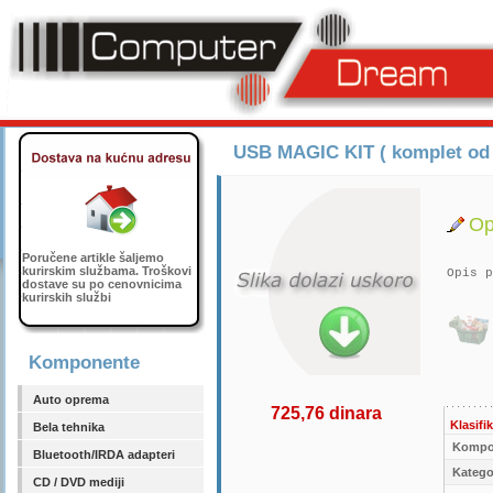
USB MAGIC KIT ( komplet od 4
Op
Poručene artikle šaljemo
kurirskim službama. Troškovi
Opis p
dostave su po cenovnicima
kurirskih službi
Komponente
Auto oprema
725,76 dinara
Klasifik
Bela tehnika
Kompo
Bluetooth/IRDA adapteri
Kategor
CD / DVD mediji