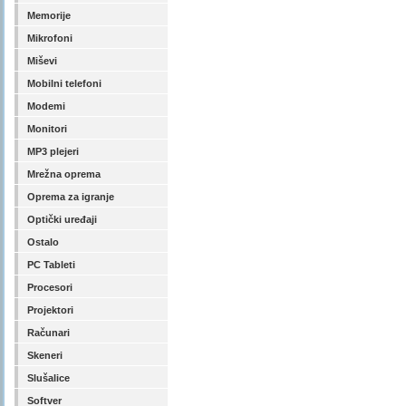
Memorije
Mikrofoni
Miševi
Mobilni telefoni
Modemi
Monitori
MP3 plejeri
Mrežna oprema
Oprema za igranje
Optički uređaji
Ostalo
PC Tableti
Procesori
Projektori
Računari
Skeneri
Slušalice
Softver