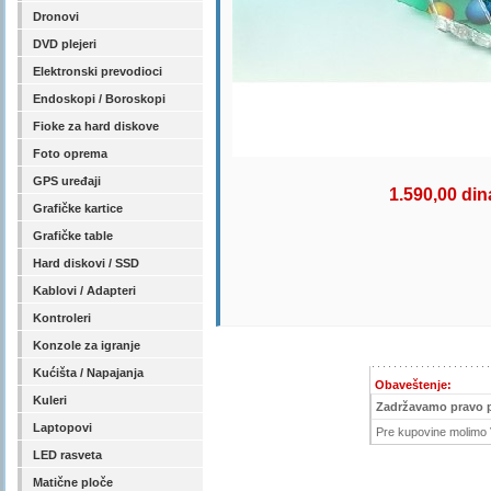
Dronovi
DVD plejeri
Elektronski prevodioci
Endoskopi / Boroskopi
Fioke za hard diskove
Foto oprema
GPS uređaji
1.590,00 din
Grafičke kartice
Grafičke table
Hard diskovi / SSD
Kablovi / Adapteri
Kontroleri
Konzole za igranje
Kućišta / Napajanja
Obaveštenje:
Kuleri
Zadržavamo pravo 
Laptopovi
Pre kupovine molimo V
LED rasveta
Matične ploče