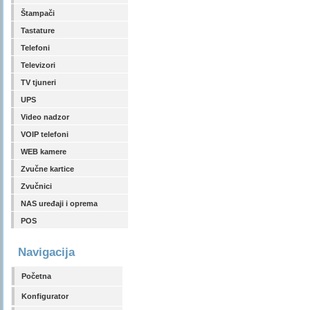
Štampači
Tastature
Telefoni
Televizori
TV tjuneri
UPS
Video nadzor
VOIP telefoni
WEB kamere
Zvučne kartice
Zvučnici
NAS uređaji i oprema
POS
Navigacija
Početna
Konfigurator