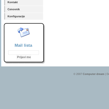
Kontakt
Cenovnik
Konfiguracije
Mail lista
© 2007
Computer dream
| D