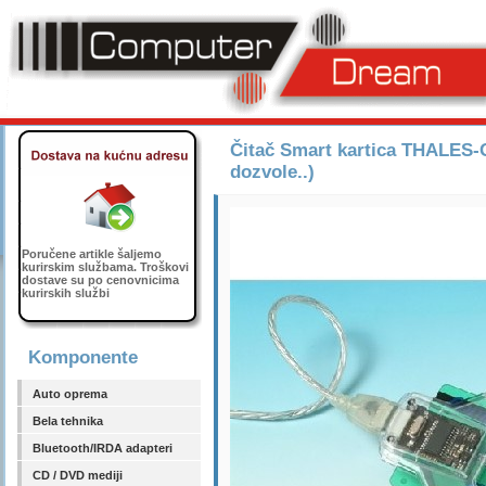
Čitač Smart kartica THALES-
dozvole..)
Poručene artikle šaljemo
kurirskim službama. Troškovi
dostave su po cenovnicima
kurirskih službi
Komponente
Auto oprema
Bela tehnika
Bluetooth/IRDA adapteri
CD / DVD mediji