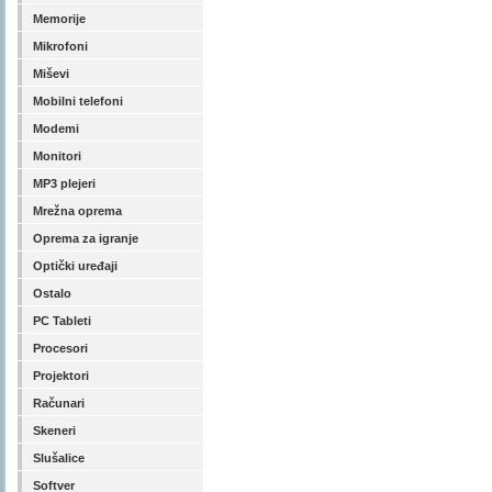
Memorije
Mikrofoni
Miševi
Mobilni telefoni
Modemi
Monitori
MP3 plejeri
Mrežna oprema
Oprema za igranje
Optički uređaji
Ostalo
PC Tableti
Procesori
Projektori
Računari
Skeneri
Slušalice
Softver