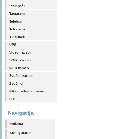
Štampači
Tastature
Telefoni
Televizori
TV tjuneri
UPS
Video nadzor
VOIP telefoni
WEB kamere
Zvučne kartice
Zvučnici
NAS uređaji i oprema
POS
Navigacija
Početna
Konfigurator