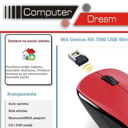
Miš Genius NX-7000 USB Wir
Poručene artikle šaljemo
kurirskim službama. Troškovi
dostave su po cenovnicima
kurirskih službi
Komponente
Auto oprema
Bela tehnika
Bluetooth/IRDA adapteri
CD / DVD mediji