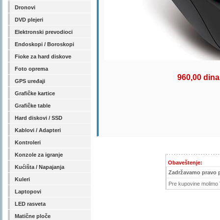
Dronovi
DVD plejeri
Elektronski prevodioci
Endoskopi / Boroskopi
Fioke za hard diskove
Foto oprema
960,00 dina
GPS uređaji
Grafičke kartice
Grafičke table
Hard diskovi / SSD
Kablovi / Adapteri
Kontroleri
Konzole za igranje
Obaveštenje:
Kućišta / Napajanja
Zadržavamo pravo 
Kuleri
Pre kupovine molimo V
Laptopovi
LED rasveta
Matične ploče