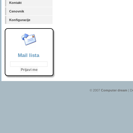
Kontakt
Cenovnik
Konfiguracije
Mail lista
© 2007
Computer dream
| D