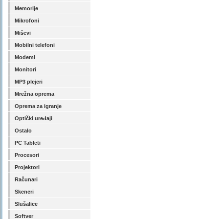
Memorije
Mikrofoni
Miševi
Mobilni telefoni
Modemi
Monitori
MP3 plejeri
Mrežna oprema
Oprema za igranje
Optički uređaji
Ostalo
PC Tableti
Procesori
Projektori
Računari
Skeneri
Slušalice
Softver