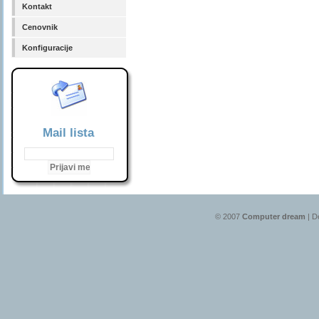
Kontakt
Cenovnik
Konfiguracije
Mail lista
© 2007
Computer dream
| D