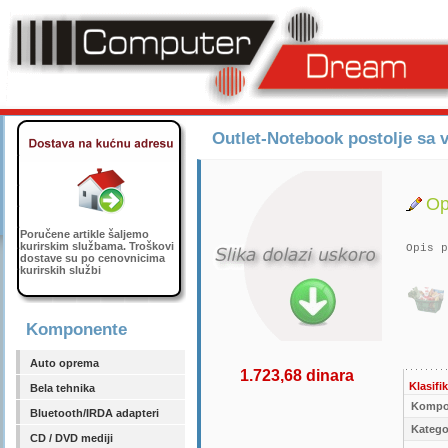
Outlet-Notebook postolje sa v
Op
Poručene artikle šaljemo
kurirskim službama. Troškovi
Opis p
dostave su po cenovnicima
kurirskih službi
Komponente
Auto oprema
1.723,68 dinara
Klasifik
Bela tehnika
Kompo
Bluetooth/IRDA adapteri
Kategor
CD / DVD mediji