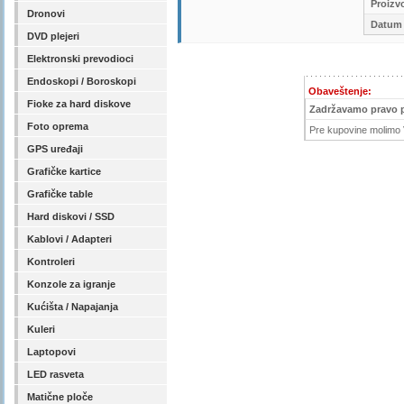
Proizv
Dronovi
Datum 
DVD plejeri
Elektronski prevodioci
Endoskopi / Boroskopi
Obaveštenje:
Fioke za hard diskove
Zadržavamo pravo 
Foto oprema
Pre kupovine molimo V
GPS uređaji
Grafičke kartice
Grafičke table
Hard diskovi / SSD
Kablovi / Adapteri
Kontroleri
Konzole za igranje
Kućišta / Napajanja
Kuleri
Laptopovi
LED rasveta
Matične ploče