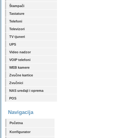
Štampači
Tastature
Telefoni
Televizori
TV tjuneri
UPS
Video nadzor
VOIP telefoni
WEB kamere
Zvučne kartice
Zvučnici
NAS uređaji i oprema
POS
Navigacija
Početna
Konfigurator