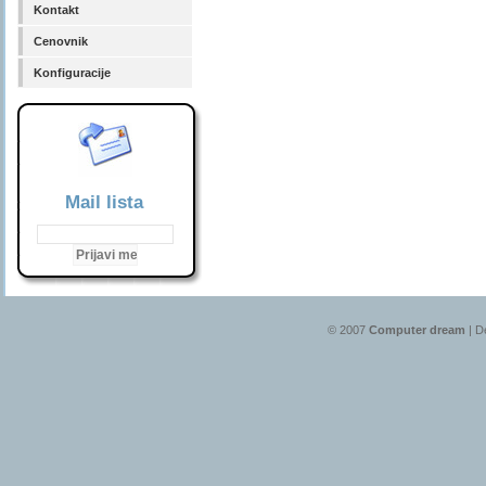
Kontakt
Cenovnik
Konfiguracije
Mail lista
© 2007
Computer dream
| D