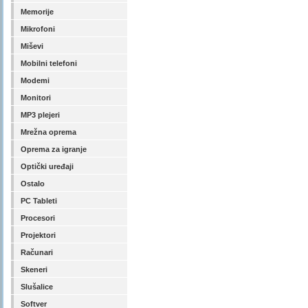
Memorije
Mikrofoni
Miševi
Mobilni telefoni
Modemi
Monitori
MP3 plejeri
Mrežna oprema
Oprema za igranje
Optički uređaji
Ostalo
PC Tableti
Procesori
Projektori
Računari
Skeneri
Slušalice
Softver