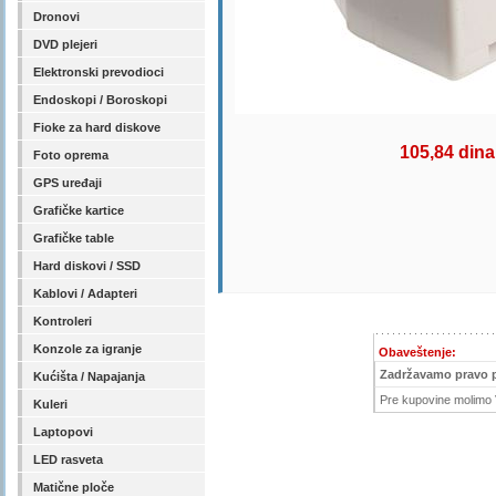
Dronovi
DVD plejeri
Elektronski prevodioci
Endoskopi / Boroskopi
Fioke za hard diskove
105,84 dina
Foto oprema
GPS uređaji
Grafičke kartice
Grafičke table
Hard diskovi / SSD
Kablovi / Adapteri
Kontroleri
Konzole za igranje
Obaveštenje:
Zadržavamo pravo 
Kućišta / Napajanja
Pre kupovine molimo V
Kuleri
Laptopovi
LED rasveta
Matične ploče