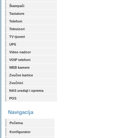
Štampači
Tastature
Telefoni
Televizori
TV tjuneri
UPS
Video nadzor
VOIP telefoni
WEB kamere
Zvučne kartice
Zvučnici
NAS uređaji i oprema
POS
Navigacija
Početna
Konfigurator