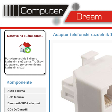
Adapter telefonski razdelnik
Poručene artikle šaljemo
kurirskim službama. Troškovi
dostave su po cenovnicima
kurirskih službi
Komponente
Auto oprema
Bela tehnika
Bluetooth/IRDA adapteri
CD / DVD mediji