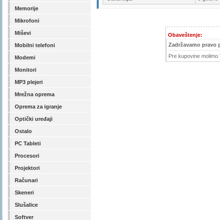
Memorije
Mikrofoni
Miševi
Obaveštenje:
Zadržavamo pravo 
Mobilni telefoni
Pre kupovine molimo V
Modemi
Monitori
MP3 plejeri
Mrežna oprema
Oprema za igranje
Optički uređaji
Ostalo
PC Tableti
Procesori
Projektori
Računari
Skeneri
Slušalice
Softver