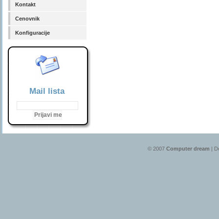
Kontakt
Cenovnik
Konfiguracije
Mail lista
© 2007
Computer dream
| D