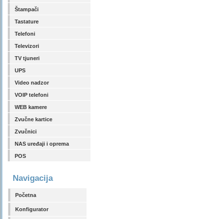
Štampači
Tastature
Telefoni
Televizori
TV tjuneri
UPS
Video nadzor
VOIP telefoni
WEB kamere
Zvučne kartice
Zvučnici
NAS uređaji i oprema
POS
Navigacija
Početna
Konfigurator