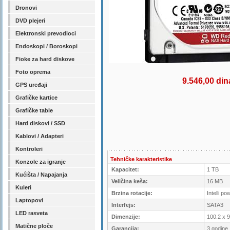
Dronovi
DVD plejeri
Elektronski prevodioci
Endoskopi / Boroskopi
Fioke za hard diskove
Foto oprema
9.546,00 din
GPS uređaji
Grafičke kartice
Grafičke table
Hard diskovi / SSD
Kablovi / Adapteri
Kontroleri
Tehničke karakteristike
Konzole za igranje
Kapacitet:
1 TB
Kućišta / Napajanja
Veličina keša:
16 MB
Kuleri
Brzina rotacije:
Intelli po
Laptopovi
Interfejs:
SATA3
LED rasveta
Dimenzije:
100.2 x 
Matične ploče
Garancija:
3 godine