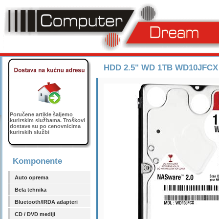
HDD 2.5" WD 1TB WD10JFCX , 
Poručene artikle šaljemo
kurirskim službama. Troškovi
dostave su po cenovnicima
kurirskih službi
Komponente
Auto oprema
Bela tehnika
Bluetooth/IRDA adapteri
CD / DVD mediji