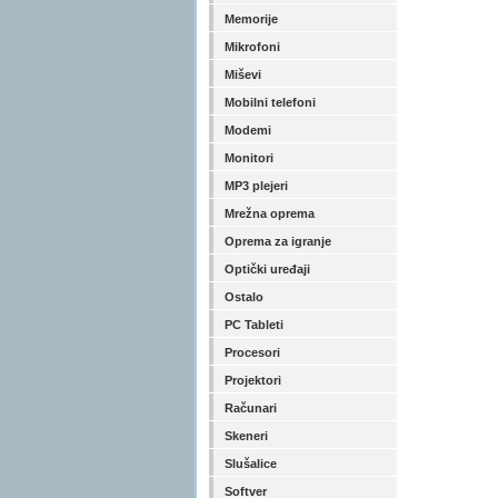
Memorije
Mikrofoni
Miševi
Mobilni telefoni
Modemi
Monitori
MP3 plejeri
Mrežna oprema
Oprema za igranje
Optički uređaji
Ostalo
PC Tableti
Procesori
Projektori
Računari
Skeneri
Slušalice
Softver