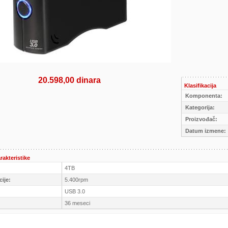
20.598,00 dinara
Klasifikacija
Komponenta:
Kategorija:
Proizvođač:
Datum izmene:
rakteristike
4TB
cije:
5.400rpm
USB 3.0
36 meseci