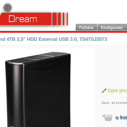
Početna
Konfigurator
nd 4TB 3,5" HDD External USB 3.0, TS4TSJ35T3
Opis pro
Opis proizvo