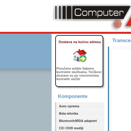
Transce
Poručene artikle šaljemo
kurirskim službama. Troškovi
dostave su po cenovnicima
kurirskih službi
Komponente
Auto oprema
Bela tehnika
Bluetooth/IRDA adapteri
CD / DVD mediji