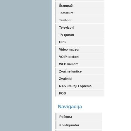
Štampači
Tastature
Telefoni
Televizori
TV tjuneri
UPS
Video nadzor
VOIP telefoni
WEB kamere
Zvučne kartice
Zvučnici
NAS uređaji i oprema
POS
Navigacija
Početna
Konfigurator