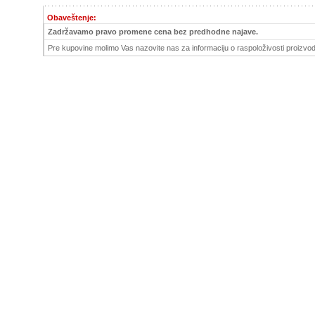
Obaveštenje:
Zadržavamo pravo promene cena bez predhodne najave.
Pre kupovine molimo Vas nazovite nas za informaciju o raspoloživosti proizvod