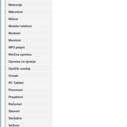
Memorije
Mikrofoni
Miševi
Mobilni telefoni
Modemi
Monitori
MP3 plejeri
Mrežna oprema
Oprema za igranje
Optički uređaji
Ostalo
PC Tableti
Procesori
Projektori
Računari
Skeneri
Slušalice
Softver