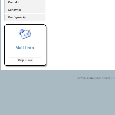
Kontakt
Cenovnik
Konfiguracije
Mail lista
© 2007
Computer dream
| D