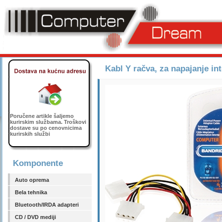
Kabl Y račva, za napajanje i
Poručene artikle šaljemo
kurirskim službama. Troškovi
dostave su po cenovnicima
kurirskih službi
Komponente
Auto oprema
Bela tehnika
Bluetooth/IRDA adapteri
CD / DVD mediji