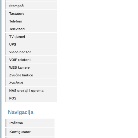
Štampači
Tastature
Telefoni
Televizori
TV tjuneri
UPS
Video nadzor
VOIP telefoni
WEB kamere
Zvučne kartice
Zvučnici
NAS uređaji i oprema
POS
Navigacija
Početna
Konfigurator