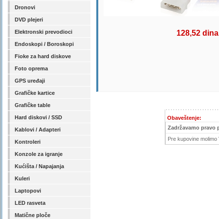
Dronovi
DVD plejeri
Elektronski prevodioci
128,52 dina
Endoskopi / Boroskopi
Fioke za hard diskove
Foto oprema
GPS uređaji
Grafičke kartice
Grafičke table
Hard diskovi / SSD
Obaveštenje:
Zadržavamo pravo 
Kablovi / Adapteri
Pre kupovine molimo V
Kontroleri
Konzole za igranje
Kućišta / Napajanja
Kuleri
Laptopovi
LED rasveta
Matične ploče