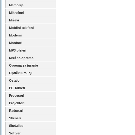
Memorije
Mikrofoni
Miševi
Mobilni telefoni
Modemi
Monitori
MP3 plejeri
Mrežna oprema
Oprema za igranje
Optički uređaji
Ostalo
PC Tableti
Procesori
Projektori
Računari
Skeneri
Slušalice
Softver