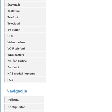
Štampači
Tastature
Telefoni
Televizori
TV tjuneri
UPS
Video nadzor
VOIP telefoni
WEB kamere
Zvučne kartice
Zvučnici
NAS uređaji i oprema
POS
Navigacija
Početna
Konfigurator