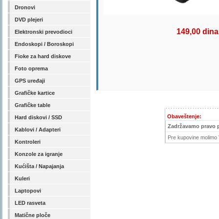
Dronovi
DVD plejeri
149,00 dina
Elektronski prevodioci
Endoskopi / Boroskopi
Fioke za hard diskove
Foto oprema
GPS uređaji
Grafičke kartice
Grafičke table
Obaveštenje:
Hard diskovi / SSD
Zadržavamo pravo 
Kablovi / Adapteri
Pre kupovine molimo V
Kontroleri
Konzole za igranje
Kućišta / Napajanja
Kuleri
Laptopovi
LED rasveta
Matične ploče