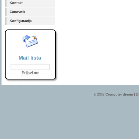
Kontakt
Cenovnik
Konfiguracije
Mail lista
© 2007
Computer dream
| D