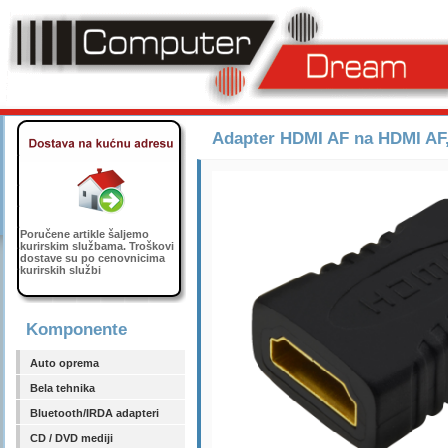
Adapter HDMI AF na HDMI AF
Poručene artikle šaljemo
kurirskim službama. Troškovi
dostave su po cenovnicima
kurirskih službi
Komponente
Auto oprema
Bela tehnika
Bluetooth/IRDA adapteri
CD / DVD mediji