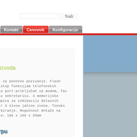
Kontakt
Cenovnik
Konfiguracije
izvoda
r za ponovno pozivanje. Flash
istup funkcijam telefonskih
ta port-priključak za modem, fax
ku sekretaricu. 3 memorijske
mpica za indikaciju dolaznih
ir 3 nivoa jačine zvona. Tonsko
 biranje. Mogućnost mntaže na
je: 196 x 190 x 95mm