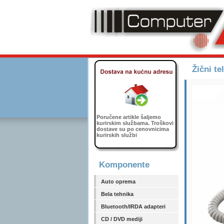
Žični t
Poručene artikle šaljemo
kurirskim službama. Troškovi
dostave su po cenovnicima
kurirskih službi
Komponente
Auto oprema
Bela tehnika
Bluetooth/IRDA adapteri
CD / DVD mediji