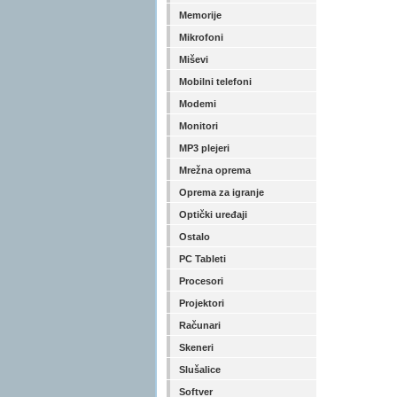
Memorije
Mikrofoni
Miševi
Mobilni telefoni
Modemi
Monitori
MP3 plejeri
Mrežna oprema
Oprema za igranje
Optički uređaji
Ostalo
PC Tableti
Procesori
Projektori
Računari
Skeneri
Slušalice
Softver