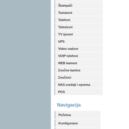
Štampači
Tastature
Telefoni
Televizori
TV tjuneri
UPS
Video nadzor
VOIP telefoni
WEB kamere
Zvučne kartice
Zvučnici
NAS uređaji i oprema
POS
Navigacija
Početna
Konfigurator