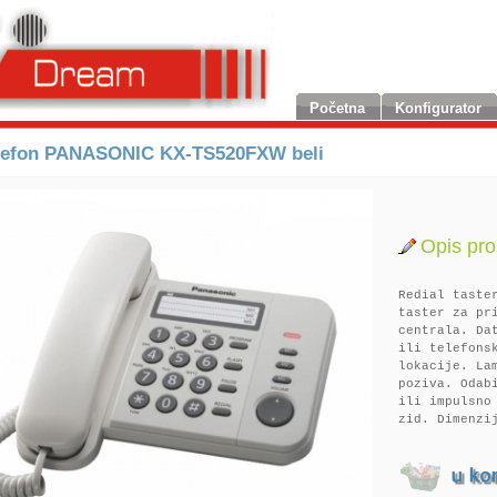
Početna
Konfigurator
elefon PANASONIC KX-TS520FXW beli
Opis pro
Redial taste
taster za pr
centrala. Da
ili telefons
lokacije. La
poziva. Odab
ili impulsno
zid. Dimenzi