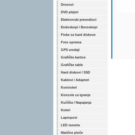
Dronovi
DVD plejeri
Elektronski prevodioci
Endoskopi / Boroskopi
Fioke za hard diskove
Foto oprema
GPS uređaji
Grafičke kartice
Grafičke table
Hard diskovi / SSD
Kablovi / Adapteri
Kontroleri
Konzole za igranje
Kućišta / Napajanja
Kuleri
Laptopovi
LED rasveta
Matične ploče