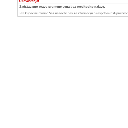
Obaveštenje:
Zadržavamo pravo promene cena bez predhodne najave.
Pre kupovine molimo Vas nazovite nas za informaciju o raspoloživosti proizvod