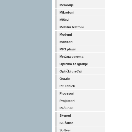
Memorije
Mikrofoni
Miševi
Mobilni telefoni
Modemi
Monitori
MP3 plejeri
Mrežna oprema
Oprema za igranje
Optički uređaji
Ostalo
PC Tableti
Procesori
Projektori
Računari
Skeneri
Slušalice
Softver