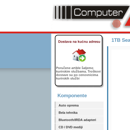
1TB Sea
Poručene artikle šaljemo
kurirskim službama. Troškovi
dostave su po cenovnicima
kurirskih službi
Komponente
Auto oprema
Bela tehnika
Bluetooth/IRDA adapteri
CD / DVD mediji