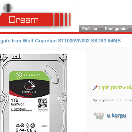
Početna
Konfigurator
gate Iron Wolf Guardian ST1000VN002 SATA3 64MB
Opis proizvod
Opis proizvoda nije