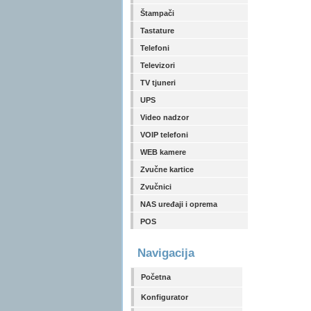
Štampači
Tastature
Telefoni
Televizori
TV tjuneri
UPS
Video nadzor
VOIP telefoni
WEB kamere
Zvučne kartice
Zvučnici
NAS uređaji i oprema
POS
Navigacija
Početna
Konfigurator