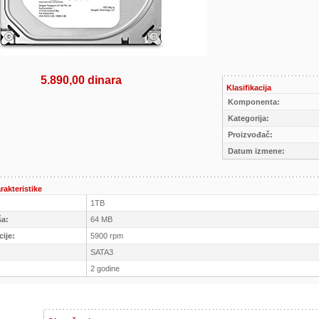
5.890,00 dinara
Klasifikacija
Komponenta:
Kategorija:
Proizvođač:
Datum izmene:
rakteristike
1TB
ša:
64 MB
cije:
5900 rpm
SATA3
2 godine