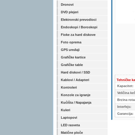
Dronovi
DVD plejeri
Elektronski prevodioci
Endoskopi / Boroskopi
Fioke za hard diskove
Foto oprema
GPS uređaji
Grafičke kartice
Grafičke table
Hard diskovi / SSD
Kablovi / Adapteri
Tehničke ka
Kapacitet:
Kontroleri
Veličina ke
Konzole za igranje
Brzina rota
Kućišta / Napajanja
Interfejs:
Kuleri
Garancija:
Laptopovi
LED rasveta
Matične ploče