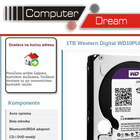
1TB Western Digital WD10P
Poručene artikle šaljemo
kurirskim službama. Troškovi
dostave su po cenovnicima
kurirskih službi
Komponente
Auto oprema
Bela tehnika
Bluetooth/IRDA adapteri
CD / DVD mediji