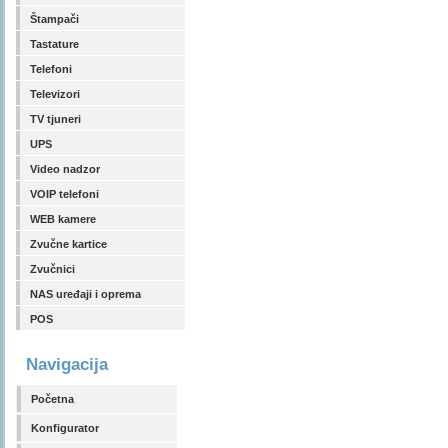
Štampači
Tastature
Telefoni
Televizori
TV tjuneri
UPS
Video nadzor
VOIP telefoni
WEB kamere
Zvučne kartice
Zvučnici
NAS uređaji i oprema
POS
Navigacija
Početna
Konfigurator