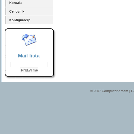
Kontakt
Cenovnik
Konfiguracije
Mail lista
© 2007
Computer dream
| D