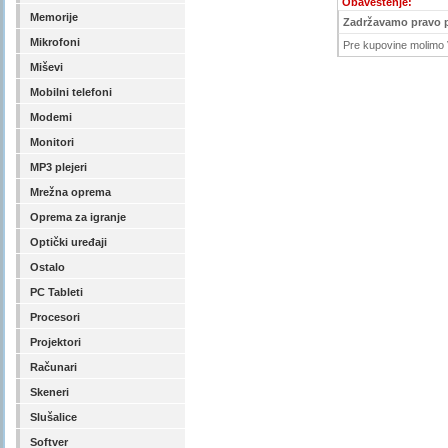
Obaveštenje:
Memorije
Zadržavamo pravo 
Mikrofoni
Pre kupovine molimo V
Miševi
Mobilni telefoni
Modemi
Monitori
MP3 plejeri
Mrežna oprema
Oprema za igranje
Optički uređaji
Ostalo
PC Tableti
Procesori
Projektori
Računari
Skeneri
Slušalice
Softver