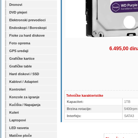
Dronovi
DVD plejeri
Elektronski prevodioci
Endoskopi / Boroskopi
Fioke za hard diskove
Foto oprema
6.495,00 din
GPS uređaji
Grafičke kartice
Grafičke table
Hard diskovi / SSD
Kablovi / Adapteri
Kontroleri
Tehničke karakteristike
Konzole za igranje
Kapacitet:
1TB
Kućišta / Napajanja
Brzina rotacije:
5400rpm
Kuleri
Interfejs:
SATA3
Laptopovi
LED rasveta
Matične ploče