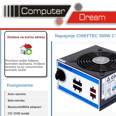
Napajanje CHIEFTEC 550W CTG
Poručene artikle šaljemo
kurirskim službama. Troškovi
dostave su po cenovnicima
kurirskih službi
Komponente
Auto oprema
Bela tehnika
Bluetooth/IRDA adapteri
CD / DVD mediji