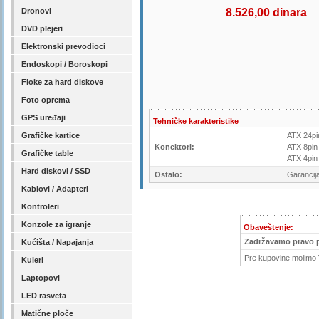
Dronovi
8.526,00 dinara
DVD plejeri
Elektronski prevodioci
Endoskopi / Boroskopi
Fioke za hard diskove
Foto oprema
GPS uređaji
Tehničke karakteristike
Grafičke kartice
ATX 24pi
Konektori:
ATX 8pin
Grafičke table
ATX 4pin 
Hard diskovi / SSD
Ostalo:
Garancij
Kablovi / Adapteri
Kontroleri
Konzole za igranje
Obaveštenje:
Zadržavamo pravo 
Kućišta / Napajanja
Pre kupovine molimo V
Kuleri
Laptopovi
LED rasveta
Matične ploče