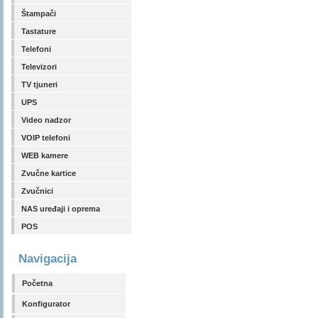
Štampači
Tastature
Telefoni
Televizori
TV tjuneri
UPS
Video nadzor
VOIP telefoni
WEB kamere
Zvučne kartice
Zvučnici
NAS uređaji i oprema
POS
Navigacija
Početna
Konfigurator