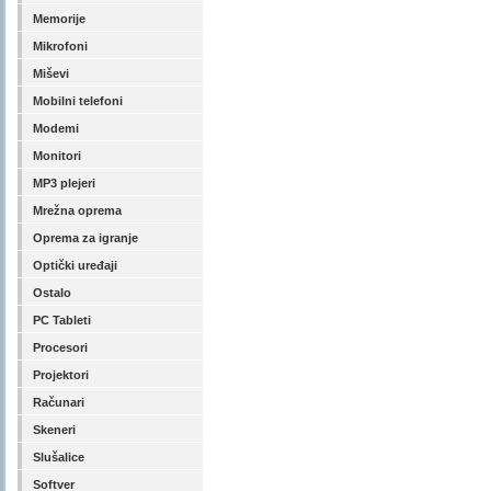
Memorije
Mikrofoni
Miševi
Mobilni telefoni
Modemi
Monitori
MP3 plejeri
Mrežna oprema
Oprema za igranje
Optički uređaji
Ostalo
PC Tableti
Procesori
Projektori
Računari
Skeneri
Slušalice
Softver