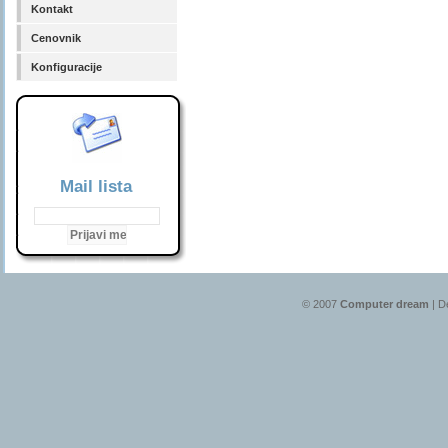
Kontakt
Cenovnik
Konfiguracije
Mail lista
© 2007
Computer dream
| D