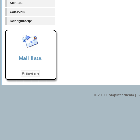
Kontakt
Cenovnik
Konfiguracije
Mail lista
© 2007
Computer dream
| D