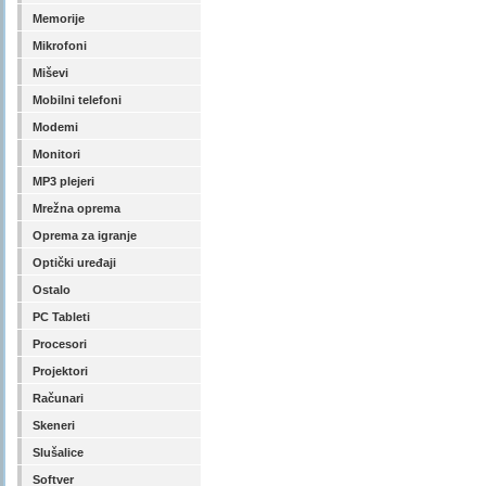
Memorije
Mikrofoni
Miševi
Mobilni telefoni
Modemi
Monitori
MP3 plejeri
Mrežna oprema
Oprema za igranje
Optički uređaji
Ostalo
PC Tableti
Procesori
Projektori
Računari
Skeneri
Slušalice
Softver