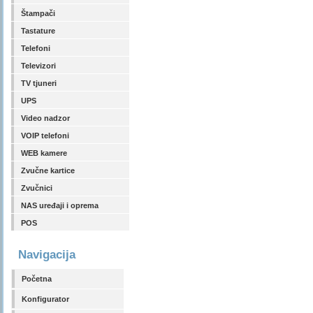
Štampači
Tastature
Telefoni
Televizori
TV tjuneri
UPS
Video nadzor
VOIP telefoni
WEB kamere
Zvučne kartice
Zvučnici
NAS uređaji i oprema
POS
Navigacija
Početna
Konfigurator