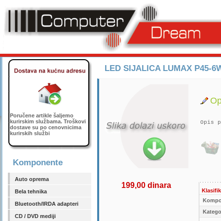
LED SIJALICA LUMAX P45-6W
Op
Poručene artikle šaljemo
kurirskim službama. Troškovi
Opis p
dostave su po cenovnicima
kurirskih službi
Komponente
Auto oprema
199,00 dinara
Klasifik
Bela tehnika
Kompo
Bluetooth/IRDA adapteri
Kategor
CD / DVD mediji