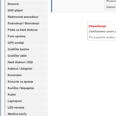
Proizv
Dronovi
Datum 
DVD plejeri
Elektronski prevodioci
Endoskopi / Boroskopi
Obaveštenje:
Fioke za hard diskove
Zadržavamo pravo 
Foto oprema
Pre kupovine molimo V
GPS uređaji
Grafičke kartice
Grafičke table
Hard diskovi / SSD
Kablovi / Adapteri
Kontroleri
Konzole za igranje
Kućišta / Napajanja
Kuleri
Laptopovi
LED rasveta
Matične ploče