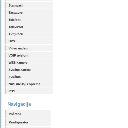
Štampači
Tastature
Telefoni
Televizori
TV tjuneri
UPS
Video nadzor
VOIP telefoni
WEB kamere
Zvučne kartice
Zvučnici
NAS uređaji i oprema
POS
Navigacija
Početna
Konfigurator