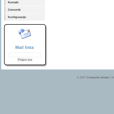
Kontakt
Cenovnik
Konfiguracije
Mail lista
© 2007
Computer dream
| D