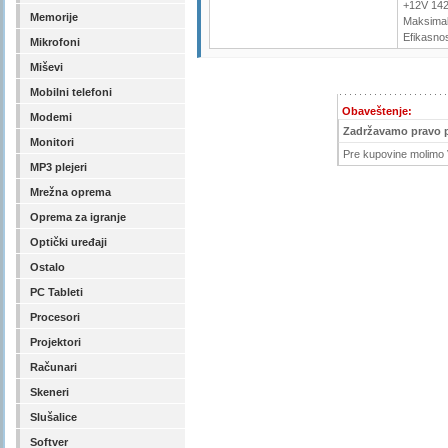
+12V 14
Memorije
Maksima
Efikasno
Mikrofoni
Miševi
Mobilni telefoni
Obaveštenje:
Modemi
Zadržavamo pravo 
Monitori
Pre kupovine molimo V
MP3 plejeri
Mrežna oprema
Oprema za igranje
Optički uređaji
Ostalo
PC Tableti
Procesori
Projektori
Računari
Skeneri
Slušalice
Softver