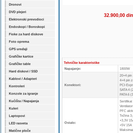
Dronovi
DVD plejeri
32.900,00 di
Elektronski prevodioci
Endoskopi / Boroskopi
Fioke za hard diskove
Foto oprema
GPS uređaji
Grafičke kartice
Tehničke karakteristike
Grafičke table
Napajanje:
1800W
Hard diskovi / SSD
20+4 pin
Kablovi / Adapteri
4+4 pin 
Konektori:
PCI-Expr
Kontroleri
SATA 4 (
Konzole za igranje
PATA 6 (3
Kućišta / Napajanja
Sertifika
Ventilat
Kuleri
PFC akti
Težina 3
Laptopovi
+3,3V 15
Ostalo:
LED rasveta
+5V 15A
Maksima
Matične ploče