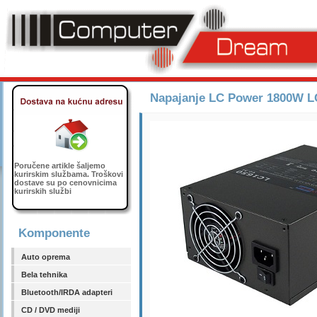
Napajanje LC Power 1800W LC
Poručene artikle šaljemo
kurirskim službama. Troškovi
dostave su po cenovnicima
kurirskih službi
Komponente
Auto oprema
Bela tehnika
Bluetooth/IRDA adapteri
CD / DVD mediji