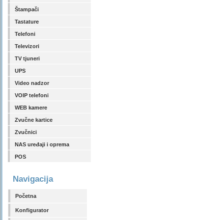
Štampači
Tastature
Telefoni
Televizori
TV tjuneri
UPS
Video nadzor
VOIP telefoni
WEB kamere
Zvučne kartice
Zvučnici
NAS uređaji i oprema
POS
Navigacija
Početna
Konfigurator