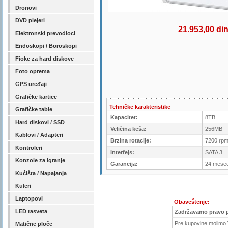
Dronovi
DVD plejeri
21.953,00 di
Elektronski prevodioci
Endoskopi / Boroskopi
Fioke za hard diskove
Foto oprema
GPS uređaji
Grafičke kartice
Tehničke karakteristike
Grafičke table
Kapacitet:
8TB
Hard diskovi / SSD
Veličina keša:
256MB
Kablovi / Adapteri
Brzina rotacije:
7200 rp
Kontroleri
Interfejs:
SATA 3
Konzole za igranje
Garancija:
24 mese
Kućišta / Napajanja
Kuleri
Laptopovi
Obaveštenje:
LED rasveta
Zadržavamo pravo 
Pre kupovine molimo V
Matične ploče