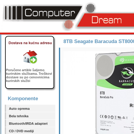
8TB Seagate Baracuda ST80
Poručene artikle šaljemo
kurirskim službama. Troškovi
dostave su po cenovnicima
kurirskih službi
Komponente
Auto oprema
Bela tehnika
Bluetooth/IRDA adapteri
CD / DVD mediji