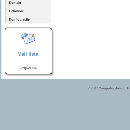
Kontakt
Cenovnik
Konfiguracije
Mail lista
© 2007
Computer dream
| D