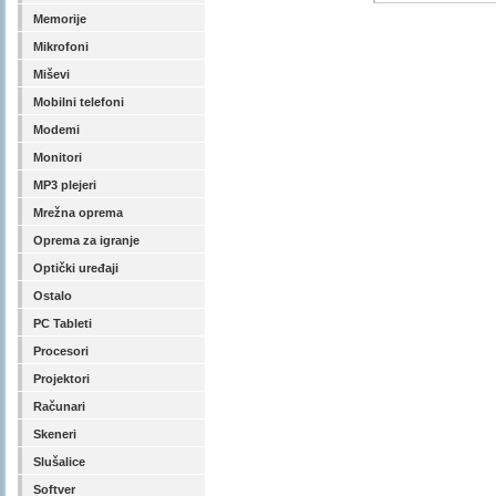
Memorije
Mikrofoni
Miševi
Mobilni telefoni
Modemi
Monitori
MP3 plejeri
Mrežna oprema
Oprema za igranje
Optički uređaji
Ostalo
PC Tableti
Procesori
Projektori
Računari
Skeneri
Slušalice
Softver