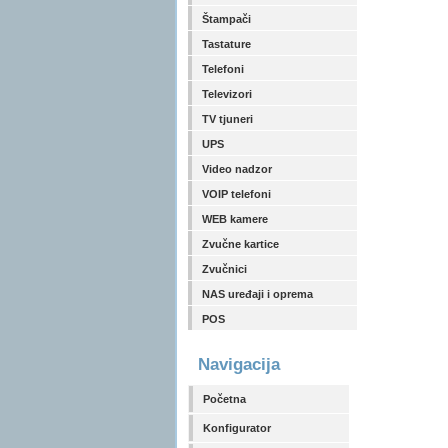
Štampači
Tastature
Telefoni
Televizori
TV tjuneri
UPS
Video nadzor
VOIP telefoni
WEB kamere
Zvučne kartice
Zvučnici
NAS uređaji i oprema
POS
Navigacija
Početna
Konfigurator