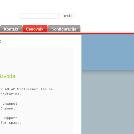
Kontakt
Cenovnik
Konfiguracije
k
izvoda
4V AM-AM W/Ethernet 20m sa
onektorima.
t Channel
 Channel
o Support
olor Spaces