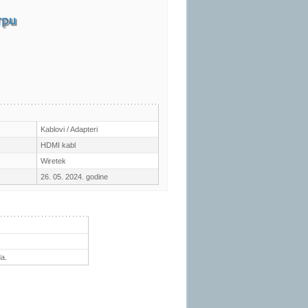
Kablovi / Adapteri
HDMI kabl
Wiretek
26. 05. 2024. godine
a.