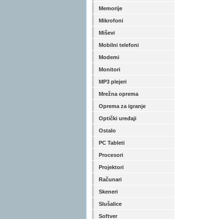
Memorije
Mikrofoni
Miševi
Mobilni telefoni
Modemi
Monitori
MP3 plejeri
Mrežna oprema
Oprema za igranje
Optički uređaji
Ostalo
PC Tableti
Procesori
Projektori
Računari
Skeneri
Slušalice
Softver