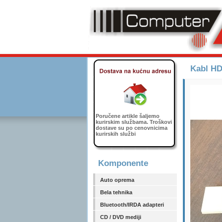
Kabl HD
Poručene artikle šaljemo
kurirskim službama. Troškovi
dostave su po cenovnicima
kurirskih službi
Komponente
Auto oprema
Bela tehnika
Bluetooth/IRDA adapteri
CD / DVD mediji