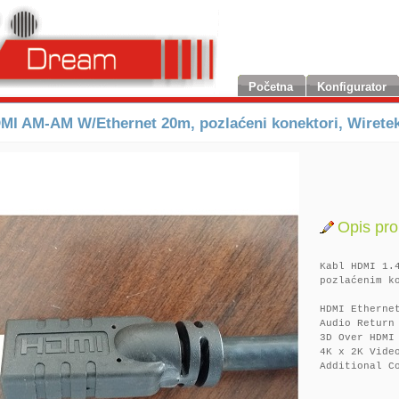
Početna
Konfigurator
MI AM-AM W/Ethernet 20m, pozlaćeni konektori, Wirete
Opis pro
Kabl HDMI 1.
pozlaćenim k
HDMI Etherne
Audio Return
3D Over HDMI
4K x 2K Vide
Additional C