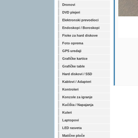
Dronovi
DVD plejeri
Elektronski prevodioci
Endoskopi / Boroskopi
Fioke za hard diskove
Foto oprema
GPS uređaji
Grafičke kartice
Grafičke table
Hard diskovi / SSD
Kablovi / Adapteri
Kontroleri
Konzole za igranje
Kućišta / Napajanja
Kuleri
Laptopovi
LED rasveta
Matične ploče