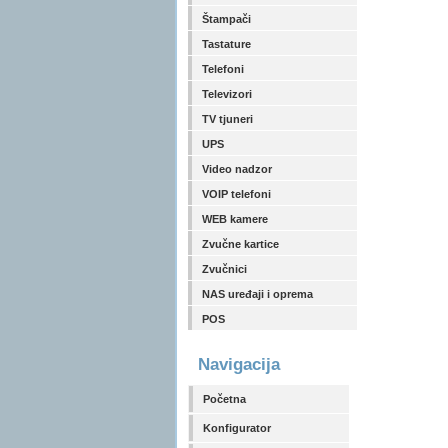
Štampači
Tastature
Telefoni
Televizori
TV tjuneri
UPS
Video nadzor
VOIP telefoni
WEB kamere
Zvučne kartice
Zvučnici
NAS uređaji i oprema
POS
Navigacija
Početna
Konfigurator