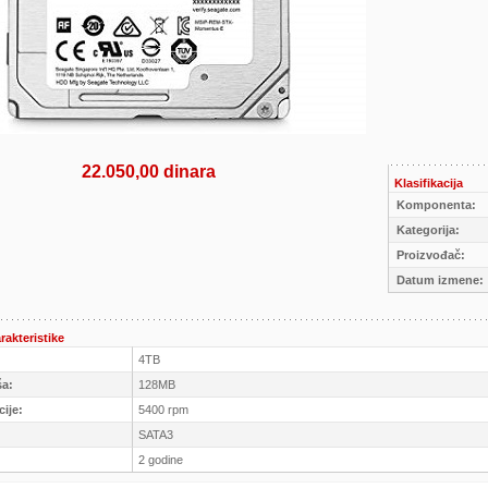
22.050,00 dinara
Klasifikacija
Komponenta:
Kategorija:
Proizvođač:
Datum izmene:
rakteristike
4TB
ša:
128MB
cije:
5400 rpm
SATA3
2 godine