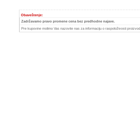
Obaveštenje:
Zadržavamo pravo promene cena bez predhodne najave.
Pre kupovine molimo Vas nazovite nas za informaciju o raspoloživosti proizvod