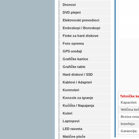
Dronovi
DVD plejeri
Elektronski prevodioci
Endoskopi / Boroskopi
Fioke za hard diskove
Foto oprema
GPS uređaji
Grafičke kartice
Grafičke table
Hard diskovi / SSD
Kablovi / Adapteri
Kontroleri
Tehničke ka
Konzole za igranje
Kapacitet:
Kućišta / Napajanja
Veličina ke
Kuleri
Brzina rota
Laptopovi
Interfejs:
LED rasveta
Garancija:
Matične ploče