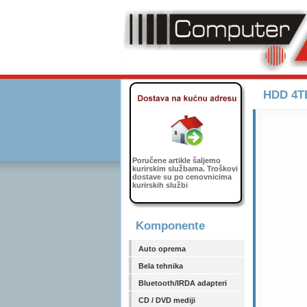
HDD 4T
Poručene artikle šaljemo
kurirskim službama. Troškovi
dostave su po cenovnicima
kurirskih službi
Komponente
Auto oprema
Bela tehnika
Bluetooth/IRDA adapteri
CD / DVD mediji