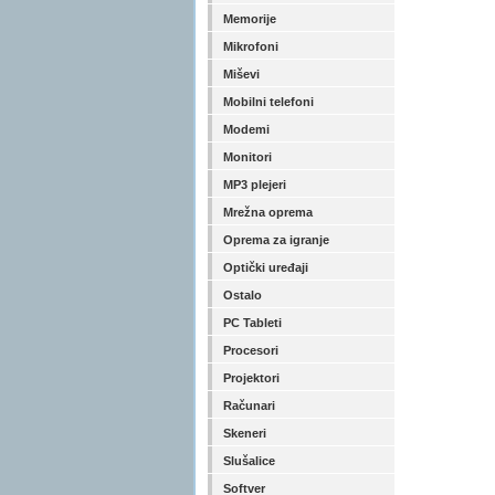
Memorije
Mikrofoni
Miševi
Mobilni telefoni
Modemi
Monitori
MP3 plejeri
Mrežna oprema
Oprema za igranje
Optički uređaji
Ostalo
PC Tableti
Procesori
Projektori
Računari
Skeneri
Slušalice
Softver