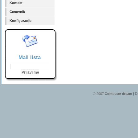
Kontakt
Cenovnik
Konfiguracije
Mail lista
© 2007
Computer dream
| D