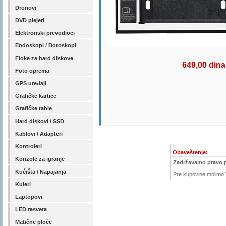
Dronovi
DVD plejeri
Elektronski prevodioci
Endoskopi / Boroskopi
Fioke za hard diskove
649,00 dina
Foto oprema
GPS uređaji
Grafičke kartice
Grafičke table
Hard diskovi / SSD
Kablovi / Adapteri
Kontroleri
Obaveštenje:
Konzole za igranje
Zadržavamo pravo 
Kućišta / Napajanja
Pre kupovine molimo V
Kuleri
Laptopovi
LED rasveta
Matične ploče