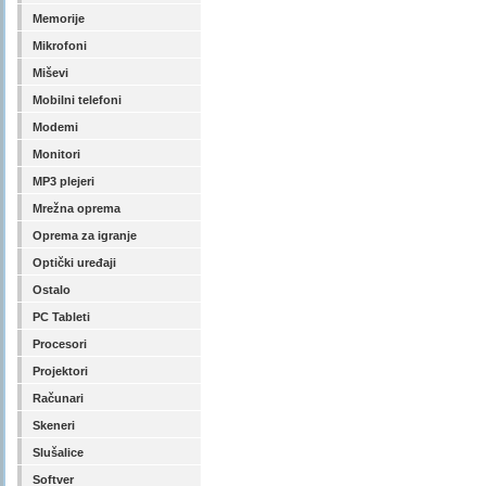
Memorije
Mikrofoni
Miševi
Mobilni telefoni
Modemi
Monitori
MP3 plejeri
Mrežna oprema
Oprema za igranje
Optički uređaji
Ostalo
PC Tableti
Procesori
Projektori
Računari
Skeneri
Slušalice
Softver