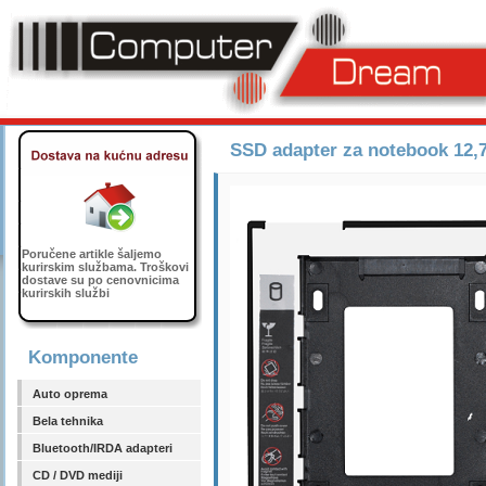
SSD adapter za notebook 1
Poručene artikle šaljemo
kurirskim službama. Troškovi
dostave su po cenovnicima
kurirskih službi
Komponente
Auto oprema
Bela tehnika
Bluetooth/IRDA adapteri
CD / DVD mediji