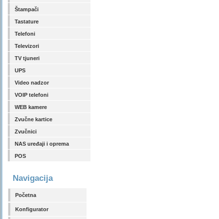
Štampači
Tastature
Telefoni
Televizori
TV tjuneri
UPS
Video nadzor
VOIP telefoni
WEB kamere
Zvučne kartice
Zvučnici
NAS uređaji i oprema
POS
Navigacija
Početna
Konfigurator