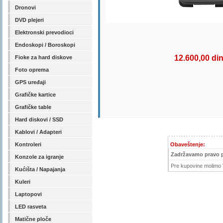
Dronovi
DVD plejeri
Elektronski prevodioci
Endoskopi / Boroskopi
12.600,00 di
Fioke za hard diskove
Foto oprema
GPS uređaji
Grafičke kartice
Grafičke table
Hard diskovi / SSD
Kablovi / Adapteri
Kontroleri
Obaveštenje:
Zadržavamo pravo 
Konzole za igranje
Pre kupovine molimo V
Kućišta / Napajanja
Kuleri
Laptopovi
LED rasveta
Matične ploče