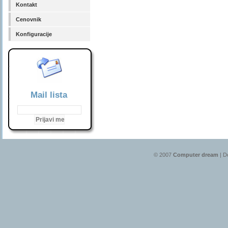
Kontakt
Cenovnik
Konfiguracije
Mail lista
© 2007
Computer dream
| D