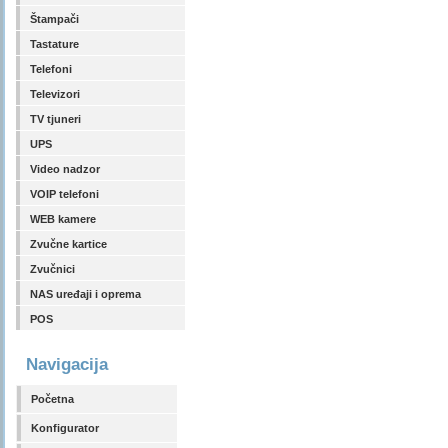
Štampači
Tastature
Telefoni
Televizori
TV tjuneri
UPS
Video nadzor
VOIP telefoni
WEB kamere
Zvučne kartice
Zvučnici
NAS uređaji i oprema
POS
Navigacija
Početna
Konfigurator