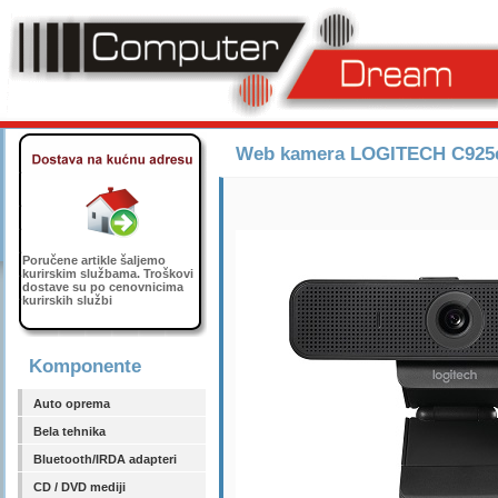
Web kamera LOGITECH C925e 
Poručene artikle šaljemo
kurirskim službama. Troškovi
dostave su po cenovnicima
kurirskih službi
Komponente
Auto oprema
Bela tehnika
Bluetooth/IRDA adapteri
CD / DVD mediji