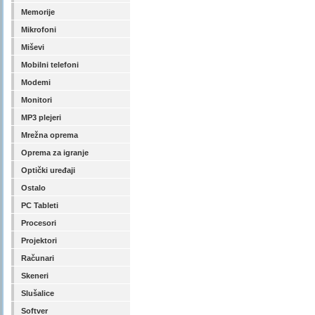
Memorije
Mikrofoni
Miševi
Mobilni telefoni
Modemi
Monitori
MP3 plejeri
Mrežna oprema
Oprema za igranje
Optički uređaji
Ostalo
PC Tableti
Procesori
Projektori
Računari
Skeneri
Slušalice
Softver