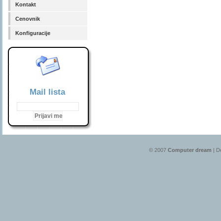
Kontakt
Cenovnik
Konfiguracije
Mail lista
© 2007
Computer dream
| D