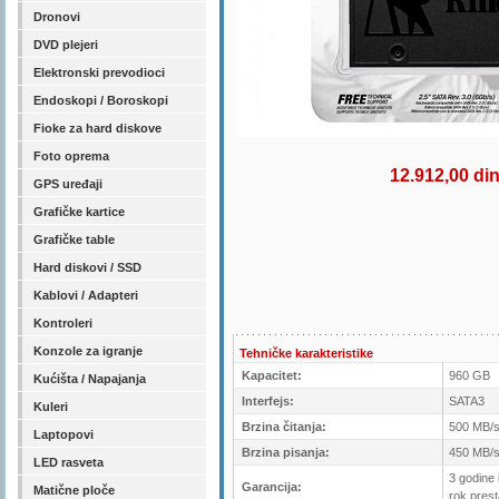
Dronovi
DVD plejeri
Elektronski prevodioci
Endoskopi / Boroskopi
Fioke za hard diskove
Foto oprema
12.912,00 di
GPS uređaji
Grafičke kartice
Grafičke table
Hard diskovi / SSD
Kablovi / Adapteri
Kontroleri
Konzole za igranje
Tehničke karakteristike
Kapacitet:
960 GB
Kućišta / Napajanja
Interfejs:
SATA3
Kuleri
Brzina čitanja:
500 MB/
Laptopovi
Brzina pisanja:
450 MB/
LED rasveta
3 godine 
Garancija:
Matične ploče
rok prest