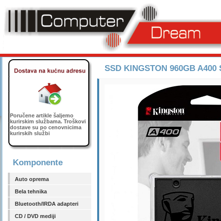
SSD KINGSTON 960GB A400 
Poručene artikle šaljemo
kurirskim službama. Troškovi
dostave su po cenovnicima
kurirskih službi
Komponente
Auto oprema
Bela tehnika
Bluetooth/IRDA adapteri
CD / DVD mediji