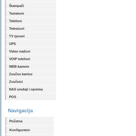
Štampači
Tastature
Telefoni
Televizori
TV tjuneri
UPS
Video nadzor
VOIP telefoni
WEB kamere
Zvučne kartice
Zvučnici
NAS uređaji i oprema
POS
Navigacija
Početna
Konfigurator