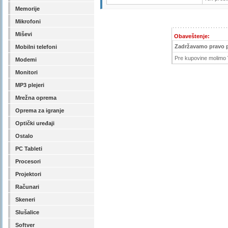
Memorije
Mikrofoni
Miševi
Obaveštenje:
Zadržavamo pravo 
Mobilni telefoni
Pre kupovine molimo V
Modemi
Monitori
MP3 plejeri
Mrežna oprema
Oprema za igranje
Optički uređaji
Ostalo
PC Tableti
Procesori
Projektori
Računari
Skeneri
Slušalice
Softver