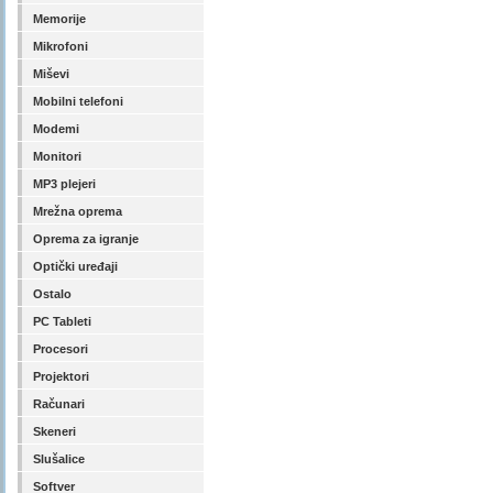
Memorije
Mikrofoni
Miševi
Mobilni telefoni
Modemi
Monitori
MP3 plejeri
Mrežna oprema
Oprema za igranje
Optički uređaji
Ostalo
PC Tableti
Procesori
Projektori
Računari
Skeneri
Slušalice
Softver