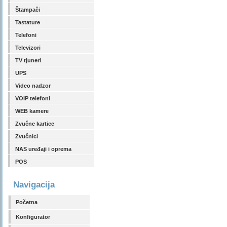
Štampači
Tastature
Telefoni
Televizori
TV tjuneri
UPS
Video nadzor
VOIP telefoni
WEB kamere
Zvučne kartice
Zvučnici
NAS uređaji i oprema
POS
Navigacija
Početna
Konfigurator