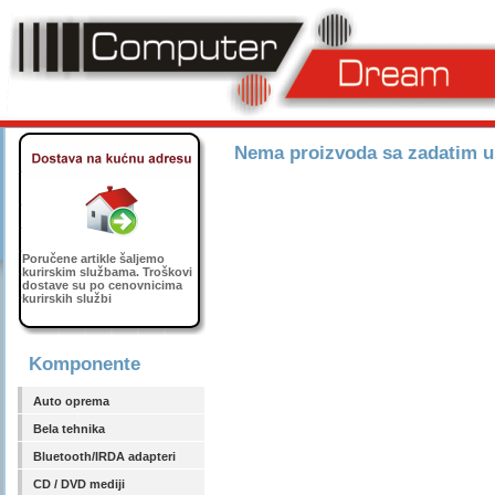
Nema proizvoda sa zadatim 
Poručene artikle šaljemo
kurirskim službama. Troškovi
dostave su po cenovnicima
kurirskih službi
Komponente
Auto oprema
Bela tehnika
Bluetooth/IRDA adapteri
CD / DVD mediji