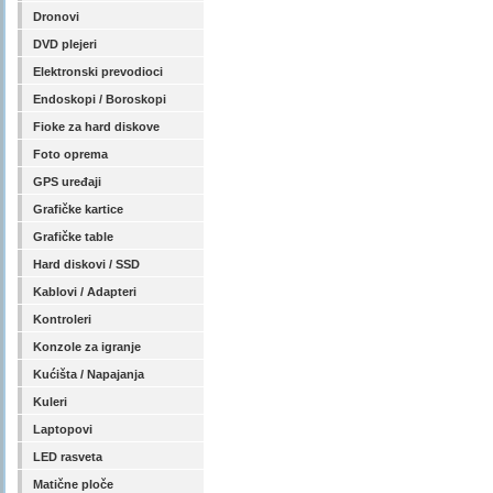
Dronovi
DVD plejeri
Elektronski prevodioci
Endoskopi / Boroskopi
Fioke za hard diskove
Foto oprema
GPS uređaji
Grafičke kartice
Grafičke table
Hard diskovi / SSD
Kablovi / Adapteri
Kontroleri
Konzole za igranje
Kućišta / Napajanja
Kuleri
Laptopovi
LED rasveta
Matične ploče