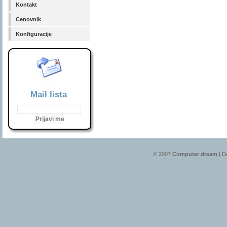
Kontakt
Cenovnik
Konfiguracije
Mail lista
© 2007
Computer dream
| D