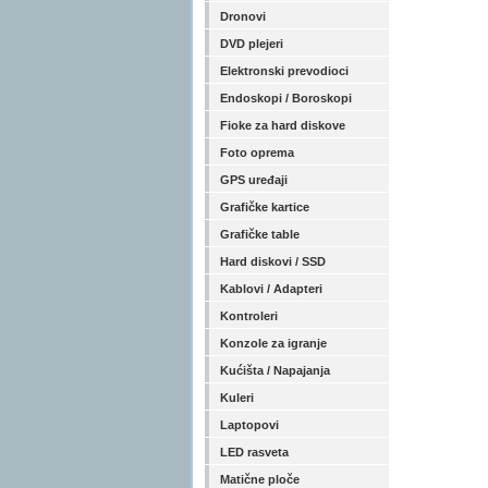
Dronovi
DVD plejeri
Elektronski prevodioci
Endoskopi / Boroskopi
Fioke za hard diskove
Foto oprema
GPS uređaji
Grafičke kartice
Grafičke table
Hard diskovi / SSD
Kablovi / Adapteri
Kontroleri
Konzole za igranje
Kućišta / Napajanja
Kuleri
Laptopovi
LED rasveta
Matične ploče