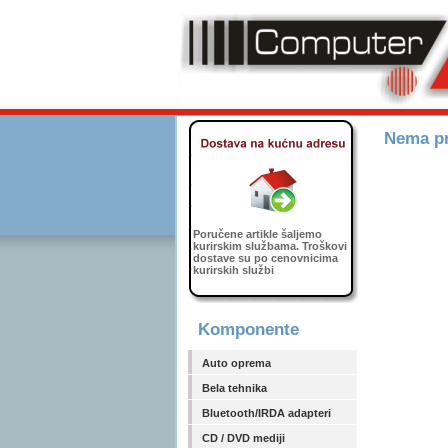
Nema pr
Poručene artikle šaljemo
kurirskim službama. Troškovi
dostave su po cenovnicima
kurirskih službi
Komponente
Auto oprema
Bela tehnika
Bluetooth/IRDA adapteri
CD / DVD mediji