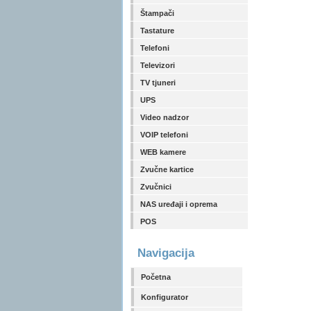
Štampači
Tastature
Telefoni
Televizori
TV tjuneri
UPS
Video nadzor
VOIP telefoni
WEB kamere
Zvučne kartice
Zvučnici
NAS uređaji i oprema
POS
Navigacija
Početna
Konfigurator