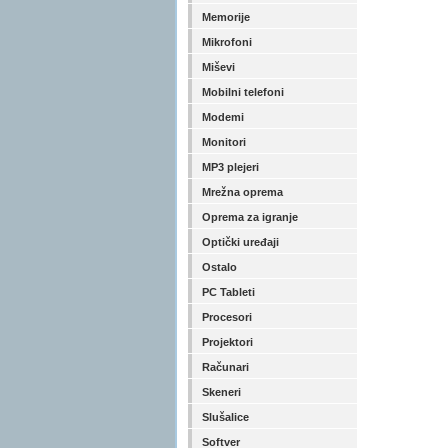
Memorije
Mikrofoni
Miševi
Mobilni telefoni
Modemi
Monitori
MP3 plejeri
Mrežna oprema
Oprema za igranje
Optički uređaji
Ostalo
PC Tableti
Procesori
Projektori
Računari
Skeneri
Slušalice
Softver