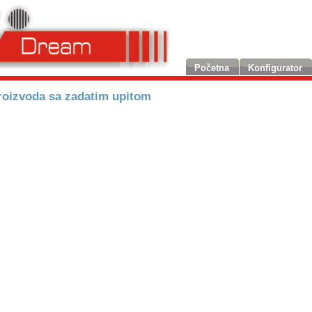
Početna
Konfigurator
oizvoda sa zadatim upitom