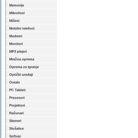
Memorije
Mikrofoni
Miševi
Mobilni telefoni
Modemi
Monitori
MP3 plejeri
Mrežna oprema
Oprema za igranje
Optički uređaji
Ostalo
PC Tableti
Procesori
Projektori
Računari
Skeneri
Slušalice
Softver