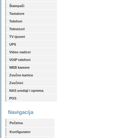
Štampači
Tastature
Telefoni
Televizori
TV tjuneri
UPS
Video nadzor
VOIP telefoni
WEB kamere
Zvučne kartice
Zvučnici
NAS uređaji i oprema
POS
Navigacija
Početna
Konfigurator