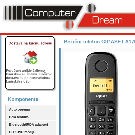
Bežični telefon GIGASET A17
Poručene artikle šaljemo
kurirskim službama. Troškovi
dostave su po cenovnicima
kurirskih službi
Komponente
Auto oprema
Bela tehnika
Bluetooth/IRDA adapteri
CD / DVD mediji