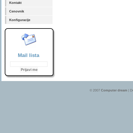
Kontakt
Cenovnik
Konfiguracije
Mail lista
© 2007
Computer dream
| D