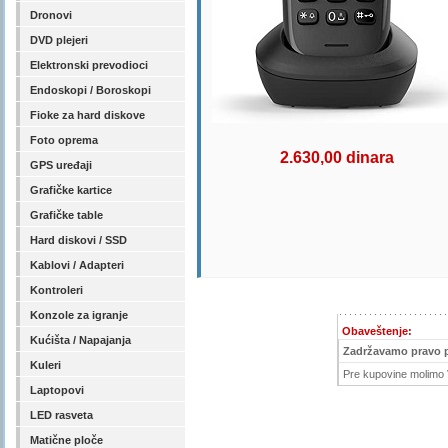
Dronovi
DVD plejeri
Elektronski prevodioci
Endoskopi / Boroskopi
Fioke za hard diskove
Foto oprema
2.630,00 dinara
GPS uređaji
Grafičke kartice
Grafičke table
Hard diskovi / SSD
Kablovi / Adapteri
Kontroleri
Konzole za igranje
Obaveštenje:
Kućišta / Napajanja
Zadržavamo pravo 
Kuleri
Pre kupovine molimo V
Laptopovi
LED rasveta
Matične ploče