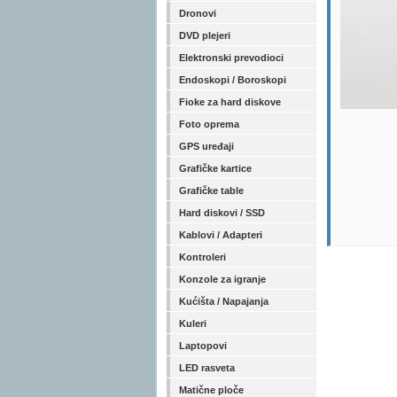
Dronovi
DVD plejeri
Elektronski prevodioci
Endoskopi / Boroskopi
Fioke za hard diskove
Foto oprema
GPS uređaji
Grafičke kartice
Grafičke table
Hard diskovi / SSD
Kablovi / Adapteri
Kontroleri
Konzole za igranje
Kućišta / Napajanja
Kuleri
Laptopovi
LED rasveta
Matične ploče