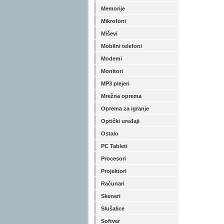
Memorije
Mikrofoni
Miševi
Mobilni telefoni
Modemi
Monitori
MP3 plejeri
Mrežna oprema
Oprema za igranje
Optički uređaji
Ostalo
PC Tableti
Procesori
Projektori
Računari
Skeneri
Slušalice
Softver