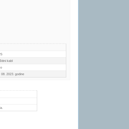
PS
titni kabl
co
. 08. 2023. godine
a.