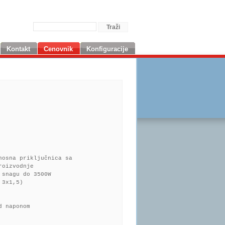
Kontakt
Cenovnik
Konfiguracije
nosna priključnica sa
roizvodnje
 snagu do 3500W
 3x1,5)
d naponom