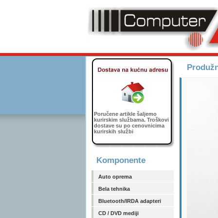
Produžn
Poručene artikle šaljemo
kurirskim službama. Troškovi
dostave su po cenovnicima
kurirskih službi
Komponente
Auto oprema
Bela tehnika
Bluetooth/IRDA adapteri
CD / DVD mediji