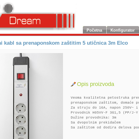
Početna
Konfigurator
i kabl sa prenaponskom zaštitim 5 utičnica 3m Elco
Opis proizvoda
Veoma kvalitetna petostruka pre
prenaponskom zaštitom, domaće p
Za struju do 16A, napon 250V~ i
Provodnik H05VV-F 3G1,5 (PP/J-Y
Dužine provodnika: 3m
Sa dvopolnim prekidačem
Sa zaštitom od dodira delova po