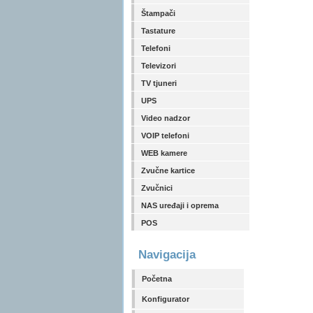
Štampači
Tastature
Telefoni
Televizori
TV tjuneri
UPS
Video nadzor
VOIP telefoni
WEB kamere
Zvučne kartice
Zvučnici
NAS uređaji i oprema
POS
Navigacija
Početna
Konfigurator