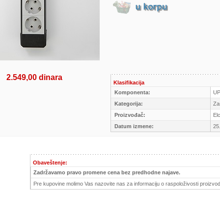
2.549,00 dinara
Klasifikacija
Komponenta:
U
Kategorija:
Zaš
Proizvođač:
El
Datum izmene:
25
Obaveštenje:
Zadržavamo pravo promene cena bez predhodne najave.
Pre kupovine molimo Vas nazovite nas za informaciju o raspoloživosti proizvod