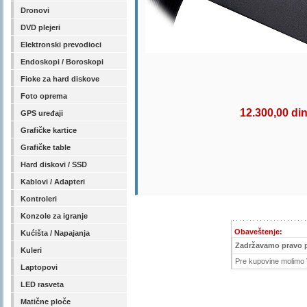
Dronovi
DVD plejeri
Elektronski prevodioci
Endoskopi / Boroskopi
Fioke za hard diskove
Foto oprema
12.300,00 di
GPS uređaji
Grafičke kartice
Grafičke table
Hard diskovi / SSD
Kablovi / Adapteri
Kontroleri
Konzole za igranje
Obaveštenje:
Kućišta / Napajanja
Zadržavamo pravo 
Kuleri
Pre kupovine molimo V
Laptopovi
LED rasveta
Matične ploče