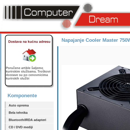
Napajanje Cooler Master 7
Poručene artikle šaljemo
kurirskim službama. Troškovi
dostave su po cenovnicima
kurirskih službi
Komponente
Auto oprema
Bela tehnika
Bluetooth/IRDA adapteri
CD / DVD mediji