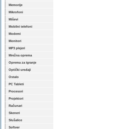
Memorije
Mikrofoni
Miševi
Mobilni telefoni
Modemi
Monitori
MP3 plejeri
Mrežna oprema
Oprema za igranje
Optički uređaji
Ostalo
PC Tableti
Procesori
Projektori
Računari
Skeneri
Slušalice
Softver