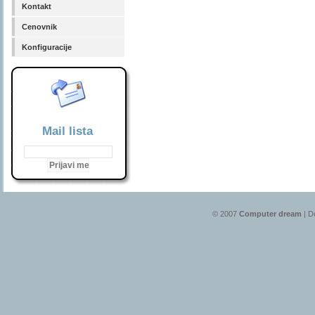
Kontakt
Cenovnik
Konfiguracije
Mail lista
© 2007
Computer dream
| D