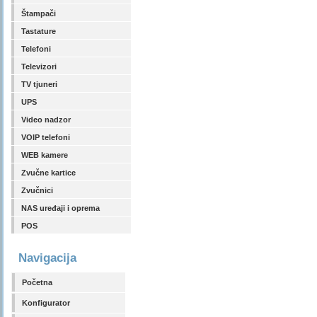
Štampači
Tastature
Telefoni
Televizori
TV tjuneri
UPS
Video nadzor
VOIP telefoni
WEB kamere
Zvučne kartice
Zvučnici
NAS uređaji i oprema
POS
Navigacija
Početna
Konfigurator