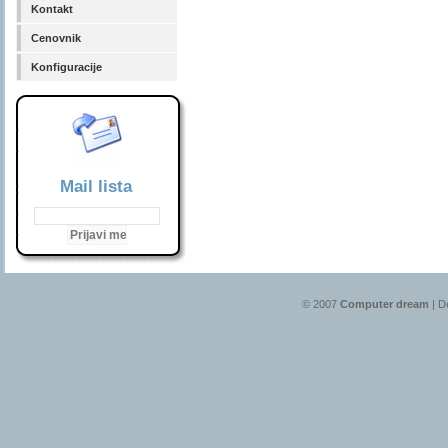
Kontakt
Cenovnik
Konfiguracije
Mail lista
© 2007
Computer dream
| D