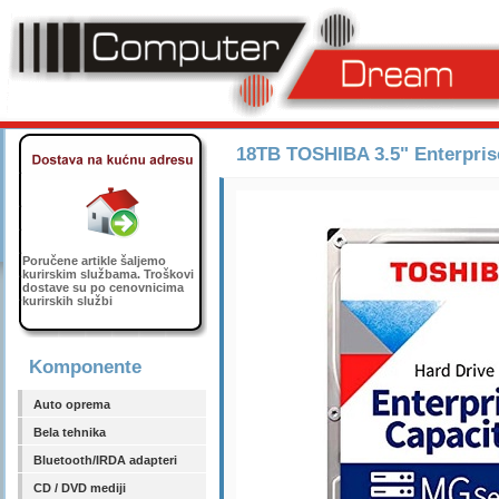
18TB TOSHIBA 3.5" Enterpri
Poručene artikle šaljemo
kurirskim službama. Troškovi
dostave su po cenovnicima
kurirskih službi
Komponente
Auto oprema
Bela tehnika
Bluetooth/IRDA adapteri
CD / DVD mediji