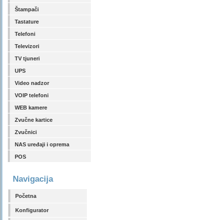
Štampači
Tastature
Telefoni
Televizori
TV tjuneri
UPS
Video nadzor
VOIP telefoni
WEB kamere
Zvučne kartice
Zvučnici
NAS uređaji i oprema
POS
Navigacija
Početna
Konfigurator