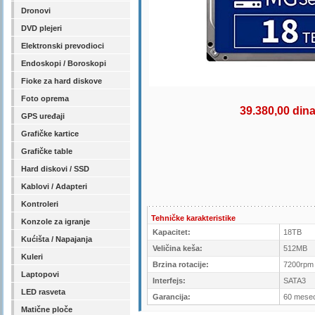
Dronovi
DVD plejeri
Elektronski prevodioci
Endoskopi / Boroskopi
Fioke za hard diskove
Foto oprema
39.380,00 din
GPS uređaji
Grafičke kartice
Grafičke table
Hard diskovi / SSD
Kablovi / Adapteri
Kontroleri
Tehničke karakteristike
Konzole za igranje
Kapacitet:
18TB
Kućišta / Napajanja
Veličina keša:
512MB
Kuleri
Brzina rotacije:
7200rpm
Laptopovi
Interfejs:
SATA3
LED rasveta
Garancija:
60 mesec
Matične ploče