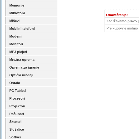
Memorije
Mikrofoni
Obaveštenje:
Miševi
Zadržavamo pravo 
Pre kupovine molimo V
Mobilni telefoni
Modemi
Monitori
MP3 plejeri
Mrežna oprema
Oprema za igranje
Optički uređaji
Ostalo
PC Tableti
Procesori
Projektori
Računari
Skeneri
Slušalice
Softver