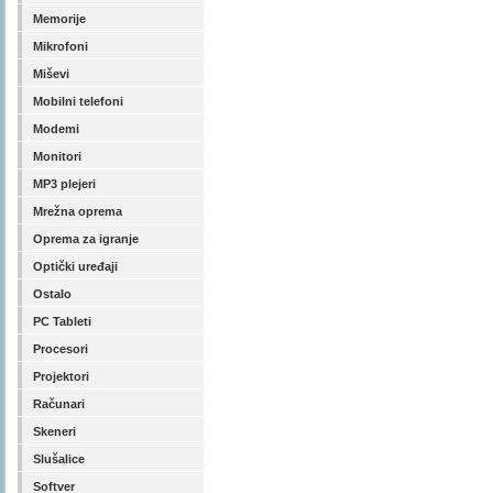
Memorije
Mikrofoni
Miševi
Mobilni telefoni
Modemi
Monitori
MP3 plejeri
Mrežna oprema
Oprema za igranje
Optički uređaji
Ostalo
PC Tableti
Procesori
Projektori
Računari
Skeneri
Slušalice
Softver