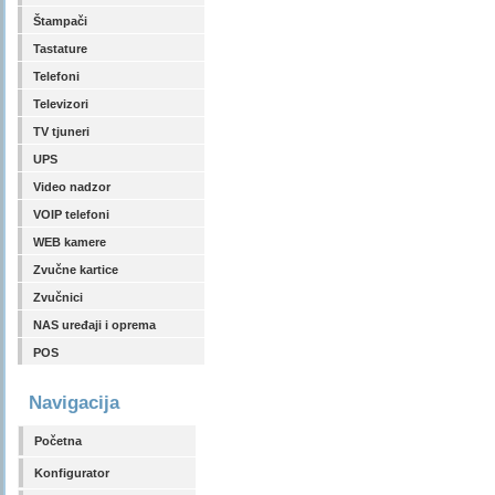
Štampači
Tastature
Telefoni
Televizori
TV tjuneri
UPS
Video nadzor
VOIP telefoni
WEB kamere
Zvučne kartice
Zvučnici
NAS uređaji i oprema
POS
Navigacija
Početna
Konfigurator