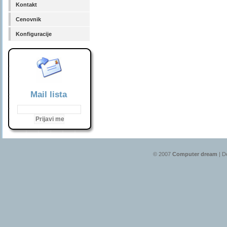
Kontakt
Cenovnik
Konfiguracije
Mail lista
© 2007
Computer dream
| D