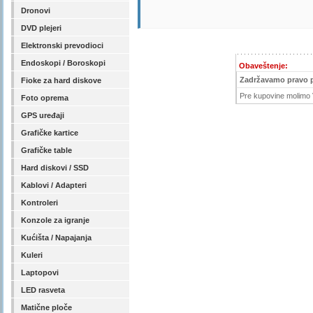
Dronovi
DVD plejeri
Elektronski prevodioci
Endoskopi / Boroskopi
Obaveštenje:
Zadržavamo pravo 
Fioke za hard diskove
Pre kupovine molimo V
Foto oprema
GPS uređaji
Grafičke kartice
Grafičke table
Hard diskovi / SSD
Kablovi / Adapteri
Kontroleri
Konzole za igranje
Kućišta / Napajanja
Kuleri
Laptopovi
LED rasveta
Matične ploče