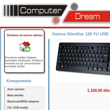
Genius SlimStar 126 YU USB 
Poručene artikle šaljemo
kurirskim službama. Troškovi
dostave su po cenovnicima
kurirskih službi
Komponente
Auto oprema
1.100,00 din
Bela tehnika
Bluetooth/IRDA adapteri
CD / DVD mediji