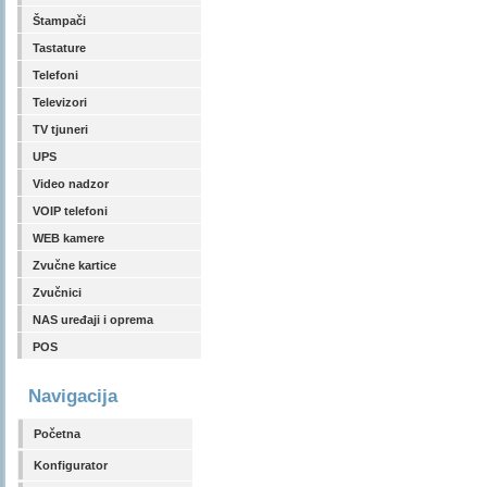
Štampači
Tastature
Telefoni
Televizori
TV tjuneri
UPS
Video nadzor
VOIP telefoni
WEB kamere
Zvučne kartice
Zvučnici
NAS uređaji i oprema
POS
Navigacija
Početna
Konfigurator