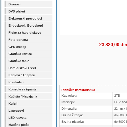
Dronovi
DVD plejeri
Elektronski prevodioci
Endoskopi / Boroskopi
Fioke za hard diskove
Foto oprema
23.820,00 di
GPS uređaji
Grafičke kartice
Grafičke table
Hard diskovi / SSD
Kablovi / Adapteri
Kontroleri
Konzole za igranje
Tehničke karakteristike
Kapacitet:
2TB
Kućišta / Napajanja
Interfejs:
PCIe NVM
Kuleri
Dimenzije:
22mm x 
Laptopovi
Brzina čitanja:
do 6000 
LED rasveta
Brzina pisanja:
do 5000 
Matične ploče