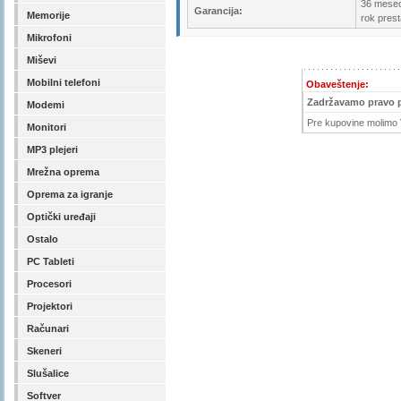
36 meseci
Garancija:
Memorije
rok prest
Mikrofoni
Miševi
Mobilni telefoni
Obaveštenje:
Zadržavamo pravo 
Modemi
Pre kupovine molimo V
Monitori
MP3 plejeri
Mrežna oprema
Oprema za igranje
Optički uređaji
Ostalo
PC Tableti
Procesori
Projektori
Računari
Skeneri
Slušalice
Softver