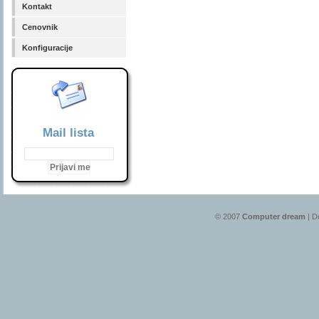
Kontakt
Cenovnik
Konfiguracije
Mail lista
© 2007
Computer dream
| D