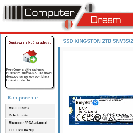
SSD KINGSTON 2TB SNV3S/20
Poručene artikle šaljemo
kurirskim službama. Troškovi
dostave su po cenovnicima
kurirskih službi
Komponente
Auto oprema
Bela tehnika
Bluetooth/IRDA adapteri
CD / DVD mediji