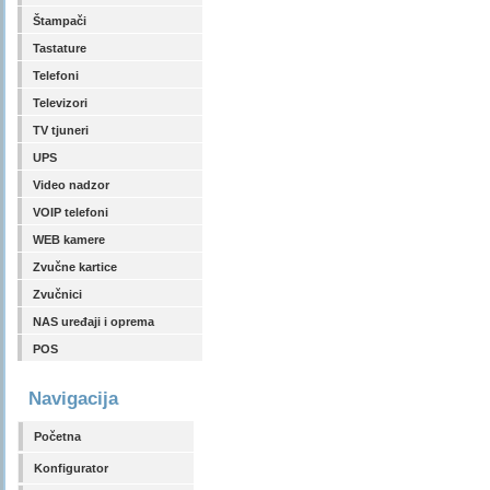
Štampači
Tastature
Telefoni
Televizori
TV tjuneri
UPS
Video nadzor
VOIP telefoni
WEB kamere
Zvučne kartice
Zvučnici
NAS uređaji i oprema
POS
Navigacija
Početna
Konfigurator