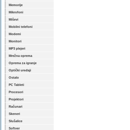
Memorije
Mikrofoni
Miševi
Mobilni telefoni
Modemi
Monitori
MP3 plejeri
Mrežna oprema
Oprema za igranje
Optički uređaji
Ostalo
PC Tableti
Procesori
Projektori
Računari
Skeneri
Slušalice
Softver