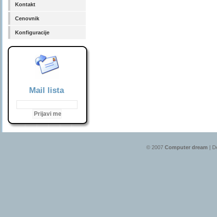
Kontakt
Cenovnik
Konfiguracije
Mail lista
© 2007
Computer dream
| D