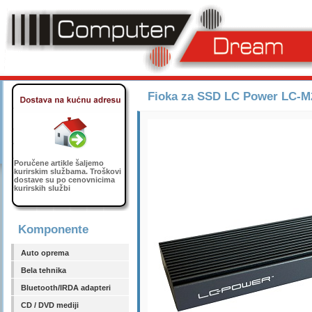
Fioka za SSD LC Power LC-
Poručene artikle šaljemo
kurirskim službama. Troškovi
dostave su po cenovnicima
kurirskih službi
Komponente
Auto oprema
Bela tehnika
Bluetooth/IRDA adapteri
CD / DVD mediji