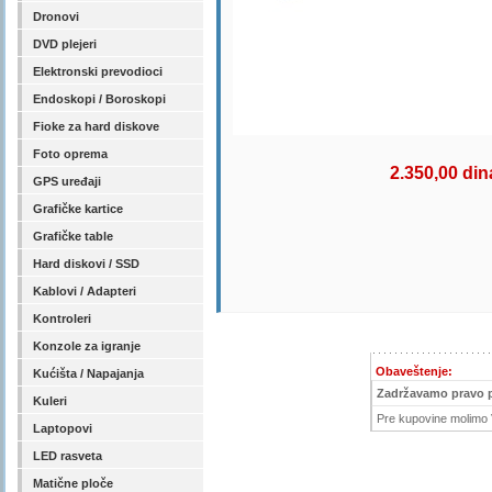
Dronovi
DVD plejeri
Elektronski prevodioci
Endoskopi / Boroskopi
Fioke za hard diskove
Foto oprema
2.350,00 din
GPS uređaji
Grafičke kartice
Grafičke table
Hard diskovi / SSD
Kablovi / Adapteri
Kontroleri
Konzole za igranje
Obaveštenje:
Kućišta / Napajanja
Zadržavamo pravo 
Kuleri
Pre kupovine molimo V
Laptopovi
LED rasveta
Matične ploče