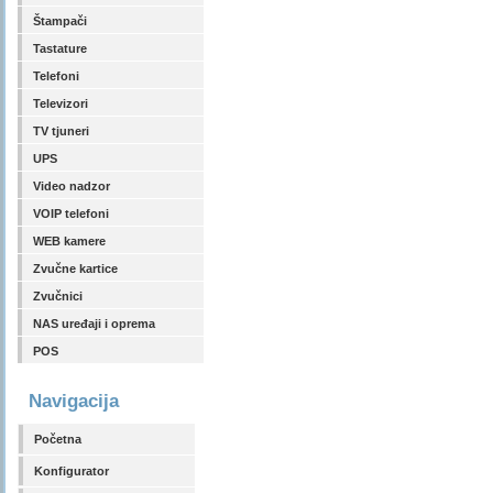
Štampači
Tastature
Telefoni
Televizori
TV tjuneri
UPS
Video nadzor
VOIP telefoni
WEB kamere
Zvučne kartice
Zvučnici
NAS uređaji i oprema
POS
Navigacija
Početna
Konfigurator