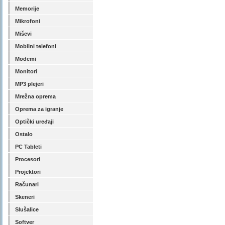
Memorije
Mikrofoni
Miševi
Mobilni telefoni
Modemi
Monitori
MP3 plejeri
Mrežna oprema
Oprema za igranje
Optički uređaji
Ostalo
PC Tableti
Procesori
Projektori
Računari
Skeneri
Slušalice
Softver