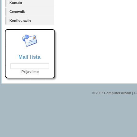
Kontakt
Cenovnik
Konfiguracije
Mail lista
© 2007
Computer dream
| D