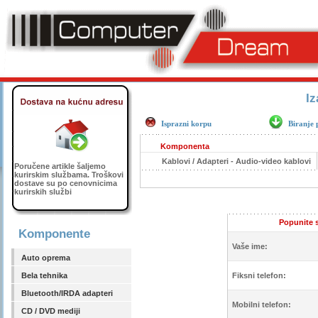
Iz
Isprazni korpu
Biranje 
Komponenta
Kablovi / Adapteri - Audio-video kablovi
Poručene artikle šaljemo
kurirskim službama. Troškovi
dostave su po cenovnicima
kurirskih službi
Popunite s
Komponente
Vaše ime:
Auto oprema
Bela tehnika
Fiksni telefon:
Bluetooth/IRDA adapteri
Mobilni telefon:
CD / DVD mediji