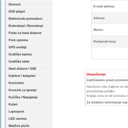
Dronovi
E-mail adresa:
DVD plejeri
Adresa:
Elektronski prevodioci
Endoskopi / Boroskopi
Mesto:
Fioke za hard diskove
Foto oprema
Poštanski broj:
GPS uređaji
Grafičke kartice
Grafičke table
Hard diskovi / SSD
Obaveštenje:
Kablovi / Adapteri
Zadržavamo pravo promene
Kontroleri
Naručenu robu šaljemo na Vašu
Konzole za igranje
preuzimanja pošiljke.
Krajnja cena će biti uvećana 
Kućišta / Napajanja
Za dodatne informacije nazov
Kuleri
Laptopovi
LED rasveta
Matične ploče