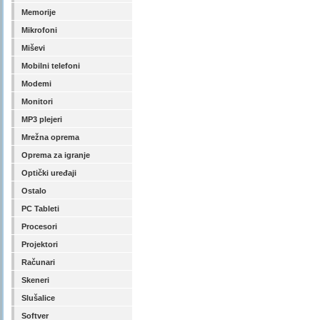
Memorije
Mikrofoni
Miševi
Mobilni telefoni
Modemi
Monitori
MP3 plejeri
Mrežna oprema
Oprema za igranje
Optički uređaji
Ostalo
PC Tableti
Procesori
Projektori
Računari
Skeneri
Slušalice
Softver