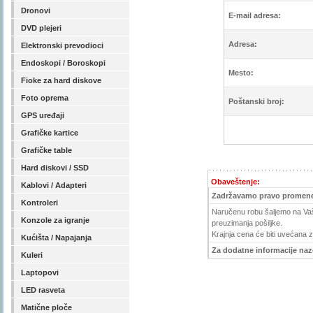
Dronovi
E-mail adresa:
DVD plejeri
Adresa:
Elektronski prevodioci
Endoskopi / Boroskopi
Mesto:
Fioke za hard diskove
Foto oprema
Poštanski broj:
GPS uređaji
Grafičke kartice
Grafičke table
Hard diskovi / SSD
Obaveštenje:
Kablovi / Adapteri
Zadržavamo pravo promene
Kontroleri
Naručenu robu šaljemo na Vašu
Konzole za igranje
preuzimanja pošiljke.
Krajnja cena će biti uvećana 
Kućišta / Napajanja
Za dodatne informacije nazov
Kuleri
Laptopovi
LED rasveta
Matične ploče