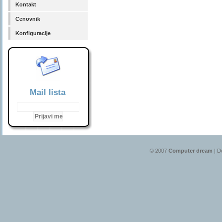
Kontakt
Cenovnik
Konfiguracije
Mail lista
© 2007
Computer dream
| D