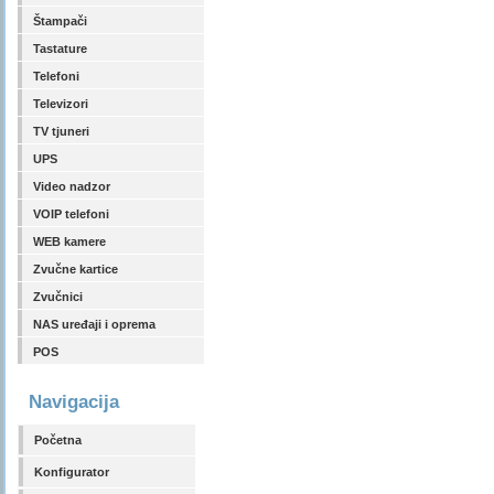
Štampači
Tastature
Telefoni
Televizori
TV tjuneri
UPS
Video nadzor
VOIP telefoni
WEB kamere
Zvučne kartice
Zvučnici
NAS uređaji i oprema
POS
Navigacija
Početna
Konfigurator