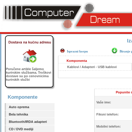
Iz
Isprazni korpu
Biranje 
Komponenta
Kablovi / Adapteri - USB kablovi
Poručene artikle šaljemo
kurirskim službama. Troškovi
dostave su po cenovnicima
kurirskih službi
Popunite s
Komponente
Vaše ime:
Auto oprema
Bela tehnika
Fiksni telefon:
Bluetooth/IRDA adapteri
Mobilni telefon:
CD / DVD mediji