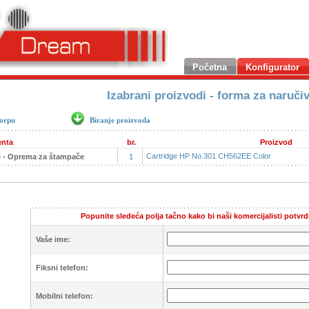
Početna
Konfigurator
Izabrani proizvodi - forma za naruči
korpu
Biranje proizvoda
nta
br.
Proizvod
Cartridge HP No.301 CH562EE Color
 - Oprema za štampače
1
Popunite sledeća polja tačno kako bi naši komercijalisti potvrd
Vaše ime:
Fiksni telefon:
Mobilni telefon: