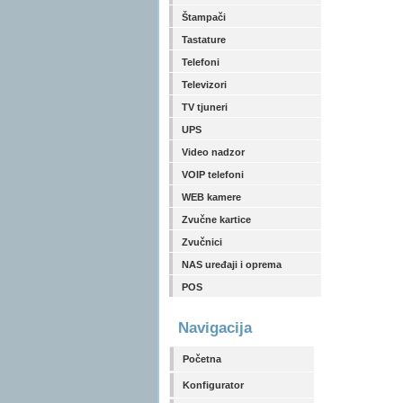
Štampači
Tastature
Telefoni
Televizori
TV tjuneri
UPS
Video nadzor
VOIP telefoni
WEB kamere
Zvučne kartice
Zvučnici
NAS uređaji i oprema
POS
Navigacija
Početna
Konfigurator