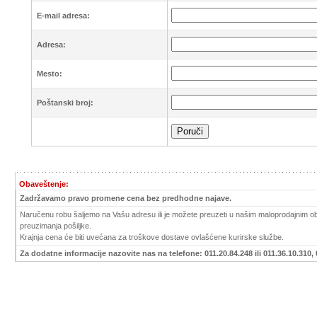
E-mail adresa:
Adresa:
Mesto:
Poštanski broj:
Obaveštenje:
Zadržavamo pravo promene cena bez predhodne najave.
Naručenu robu šaljemo na Vašu adresu ili je možete preuzeti u našim maloprodajnim obj
preuzimanja pošiljke.
Krajnja cena će biti uvećana za troškove dostave ovlašćene kurirske službe.
Za dodatne informacije nazovite nas na telefone: 011.20.84.248 ili 011.36.10.310, 