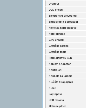
Dronovi
DVD plejeri
Elektronski prevodioci
Endoskopi / Boroskopi
Fioke za hard diskove
Foto oprema
GPS uređaji
Grafičke kartice
Grafičke table
Hard diskovi / SSD
Kablovi / Adapteri
Kontroleri
Konzole za igranje
Kućišta / Napajanja
Kuleri
Laptopovi
LED rasveta
Matične ploče