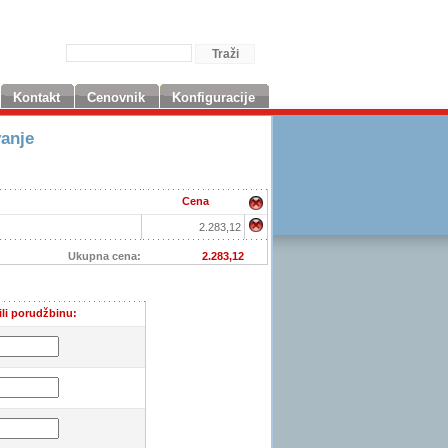
Kontakt
Cenovnik
Konfiguracije
vanje
Cena
2.283,12
Ukupna cena:
2.283,12
ili porudžbinu: