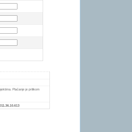
ektima. Plaćanje je prilikom
011.36.10.613