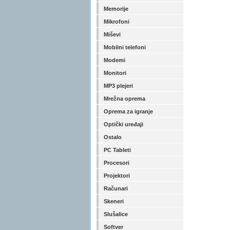
Memorije
Mikrofoni
Miševi
Mobilni telefoni
Modemi
Monitori
MP3 plejeri
Mrežna oprema
Oprema za igranje
Optički uređaji
Ostalo
PC Tableti
Procesori
Projektori
Računari
Skeneri
Slušalice
Softver