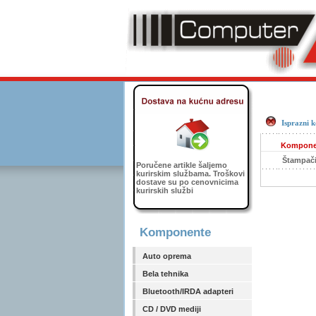
Isprazni 
Kompone
Štampači
Poručene artikle šaljemo
kurirskim službama. Troškovi
dostave su po cenovnicima
kurirskih službi
Komponente
Auto oprema
Bela tehnika
Bluetooth/IRDA adapteri
CD / DVD mediji