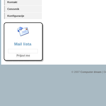
Kontakt
Cenovnik
Konfiguracije
Mail lista
© 2007
Computer dream
| D