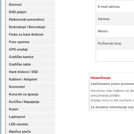
Dronovi
E-mail adresa:
DVD plejeri
Adresa:
Elektronski prevodioci
Endoskopi / Boroskopi
Mesto:
Fioke za hard diskove
Foto oprema
Poštanski broj:
GPS uređaji
Grafičke kartice
Grafičke table
Hard diskovi / SSD
Obaveštenje:
Kablovi / Adapteri
Zadržavamo pravo promene
Kontroleri
Naručenu robu šaljemo na Vašu
Konzole za igranje
preuzimanja pošiljke.
Krajnja cena će biti uvećana 
Kućišta / Napajanja
Za dodatne informacije nazov
Kuleri
Laptopovi
LED rasveta
Matične ploče