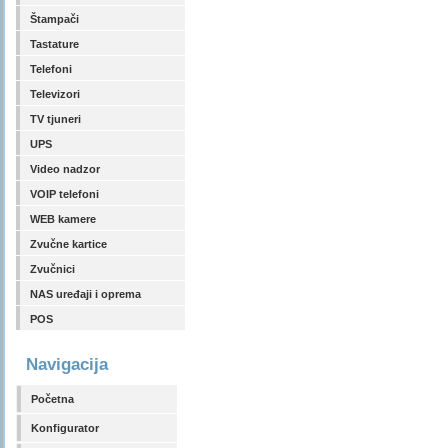
Štampači
Tastature
Telefoni
Televizori
TV tjuneri
UPS
Video nadzor
VOIP telefoni
WEB kamere
Zvučne kartice
Zvučnici
NAS uređaji i oprema
POS
Navigacija
Početna
Konfigurator