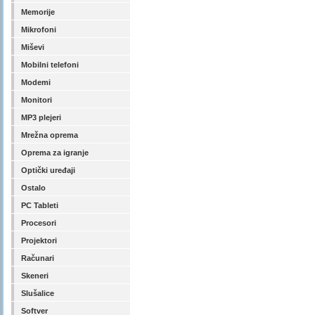
Memorije
Mikrofoni
Miševi
Mobilni telefoni
Modemi
Monitori
MP3 plejeri
Mrežna oprema
Oprema za igranje
Optički uređaji
Ostalo
PC Tableti
Procesori
Projektori
Računari
Skeneri
Slušalice
Softver