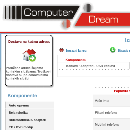
Iz
Isprazni korpu
Biranje 
Komponenta
Kablovi / Adapteri - USB kablovi
Poručene artikle šaljemo
kurirskim službama. Troškovi
dostave su po cenovnicima
kurirskih službi
Popunite s
Komponente
Vaše ime:
Auto oprema
Bela tehnika
Fiksni telefon:
Bluetooth/IRDA adapteri
Mobilni telefon:
CD / DVD mediji