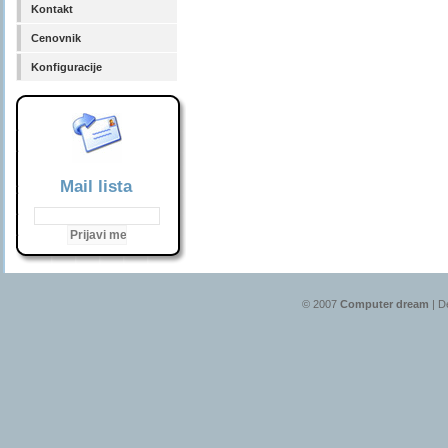
Kontakt
Cenovnik
Konfiguracije
Mail lista
© 2007
Computer dream
| D