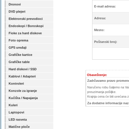
Dronovi
E-mail adresa:
DVD plejeri
Adresa:
Elektronski prevodioci
Endoskopi / Boroskopi
Mesto:
Fioke za hard diskove
Foto oprema
Poštanski broj:
GPS uređaji
Grafičke kartice
Grafičke table
Hard diskovi / SSD
Obaveštenje:
Kablovi / Adapteri
Zadržavamo pravo promene
Kontroleri
Naručenu robu šaljemo na Vašu
Konzole za igranje
preuzimanja pošiljke.
Krajnja cena će biti uvećana 
Kućišta / Napajanja
Za dodatne informacije nazov
Kuleri
Laptopovi
LED rasveta
Matične ploče