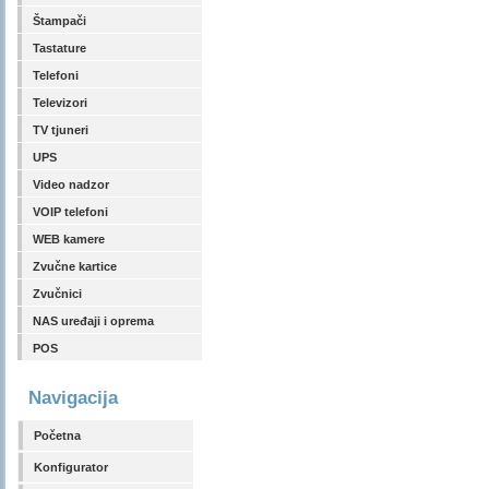
Štampači
Tastature
Telefoni
Televizori
TV tjuneri
UPS
Video nadzor
VOIP telefoni
WEB kamere
Zvučne kartice
Zvučnici
NAS uređaji i oprema
POS
Navigacija
Početna
Konfigurator