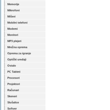
Memorije
Mikrofoni
Miševi
Mobilni telefoni
Modemi
Monitori
MP3 plejeri
Mrežna oprema
Oprema za igranje
Optički uređaji
Ostalo
PC Tableti
Procesori
Projektori
Računari
Skeneri
Slušalice
Softver