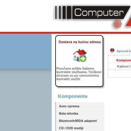
Isprazni 
Kompone
Kablovi /
Poručene artikle šaljemo
kurirskim službama. Troškovi
dostave su po cenovnicima
kurirskih službi
Komponente
Auto oprema
Bela tehnika
Bluetooth/IRDA adapteri
CD / DVD mediji