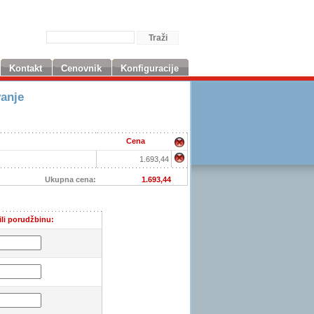
Kontakt
Cenovnik
Konfiguracije
vanje
Cena
1.693,44
Ukupna cena:
1.693,44
ili porudžbinu: