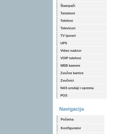
Štampači
Tastature
Telefoni
Televizori
TV tjuneri
UPS
Video nadzor
VOIP telefoni
WEB kamere
Zvučne kartice
Zvučnici
NAS uređaji i oprema
POS
Navigacija
Početna
Konfigurator