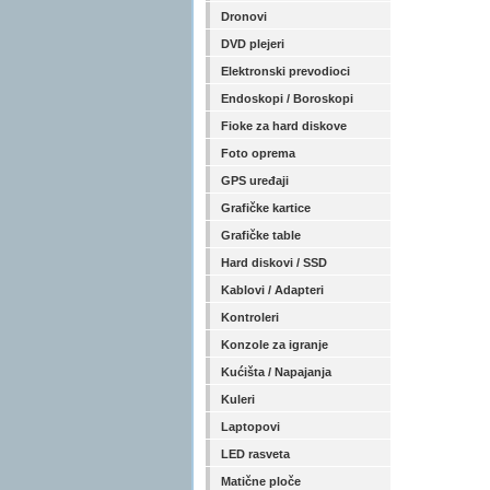
Dronovi
DVD plejeri
Elektronski prevodioci
Endoskopi / Boroskopi
Fioke za hard diskove
Foto oprema
GPS uređaji
Grafičke kartice
Grafičke table
Hard diskovi / SSD
Kablovi / Adapteri
Kontroleri
Konzole za igranje
Kućišta / Napajanja
Kuleri
Laptopovi
LED rasveta
Matične ploče