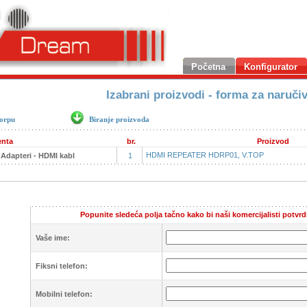
Početna
Konfigurator
Izabrani proizvodi - forma za naruči
korpu
Biranje proizvoda
nta
br.
Proizvod
HDMI REPEATER HDRP01, V.TOP
 Adapteri - HDMI kabl
1
Popunite sledeća polja tačno kako bi naši komercijalisti potvrd
Vaše ime:
Fiksni telefon:
Mobilni telefon: