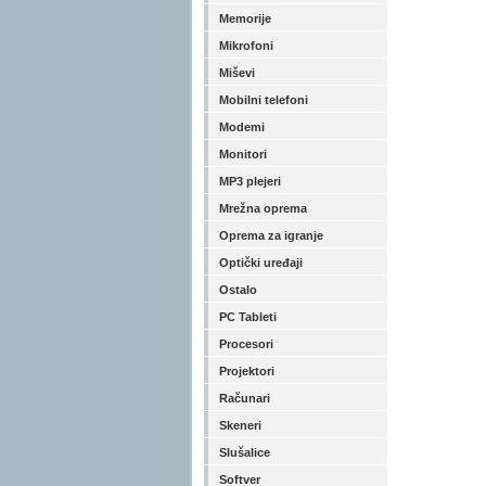
Memorije
Mikrofoni
Miševi
Mobilni telefoni
Modemi
Monitori
MP3 plejeri
Mrežna oprema
Oprema za igranje
Optički uređaji
Ostalo
PC Tableti
Procesori
Projektori
Računari
Skeneri
Slušalice
Softver