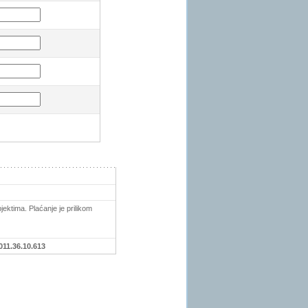
ektima. Plaćanje je prilikom
011.36.10.613