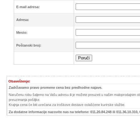
E-mail adresa:
Adresa:
Mesto:
Poštanski broj:
Obaveštenje:
Zadržavamo pravo promene cena bez predhodne najave.
Naručenu robu šaljemo na Vašu adresu ili je možete preuzeti u našim maloprodajnim obj
preuzimanja pošiljke.
Krajnja cena će biti uvećana za troškove dostave ovlašćene kurirske službe.
Za dodatne informacije nazovite nas na telefone: 011.20.84.248 ili 011.36.10.310, 