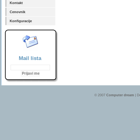
Kontakt
Cenovnik
Konfiguracije
Mail lista
© 2007
Computer dream
| D