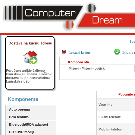
Iz
Isprazni korpu
Biranje 
Komponenta
Miševi - Miševi - optički
Poručene artikle šaljemo
kurirskim službama. Troškovi
dostave su po cenovnicima
kurirskih službi
Popunite s
Komponente
Vaše ime:
Auto oprema
Bela tehnika
Fiksni telefon:
Bluetooth/IRDA adapteri
Mobilni telefon:
CD / DVD mediji