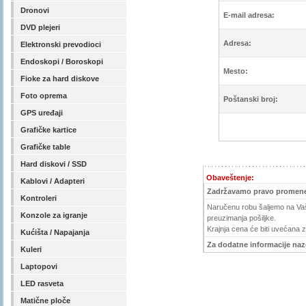
Dronovi
E-mail adresa:
DVD plejeri
Adresa:
Elektronski prevodioci
Endoskopi / Boroskopi
Mesto:
Fioke za hard diskove
Foto oprema
Poštanski broj:
GPS uređaji
Grafičke kartice
Grafičke table
Hard diskovi / SSD
Obaveštenje:
Kablovi / Adapteri
Zadržavamo pravo promene
Kontroleri
Naručenu robu šaljemo na Vašu
Konzole za igranje
preuzimanja pošiljke.
Krajnja cena će biti uvećana 
Kućišta / Napajanja
Za dodatne informacije nazov
Kuleri
Laptopovi
LED rasveta
Matične ploče