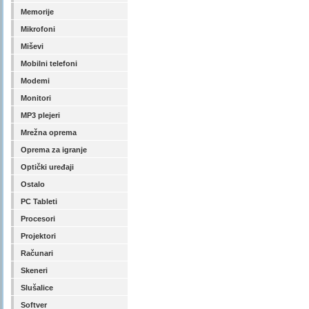
Memorije
Mikrofoni
Miševi
Mobilni telefoni
Modemi
Monitori
MP3 plejeri
Mrežna oprema
Oprema za igranje
Optički uređaji
Ostalo
PC Tableti
Procesori
Projektori
Računari
Skeneri
Slušalice
Softver