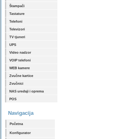
Štampači
Tastature
Telefoni
Televizori
TV tjuneri
UPS
Video nadzor
VOIP telefoni
WEB kamere
Zvučne kartice
Zvučnici
NAS uređaji i oprema
POS
Navigacija
Početna
Konfigurator