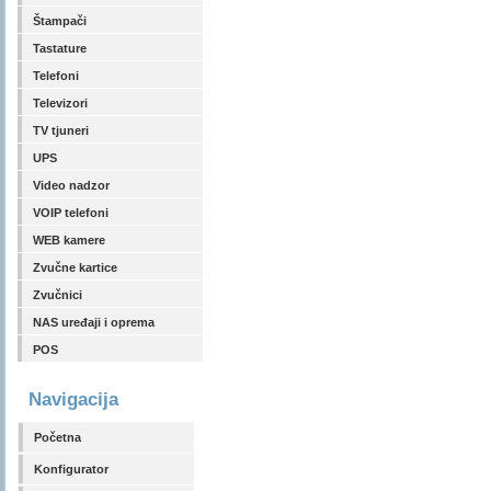
Štampači
Tastature
Telefoni
Televizori
TV tjuneri
UPS
Video nadzor
VOIP telefoni
WEB kamere
Zvučne kartice
Zvučnici
NAS uređaji i oprema
POS
Navigacija
Početna
Konfigurator