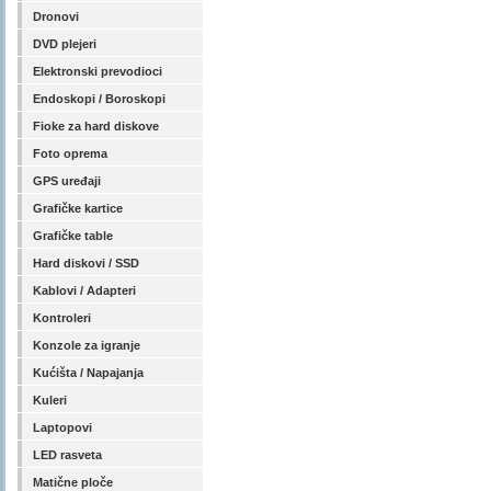
Dronovi
DVD plejeri
Elektronski prevodioci
Endoskopi / Boroskopi
Fioke za hard diskove
Foto oprema
GPS uređaji
Grafičke kartice
Grafičke table
Hard diskovi / SSD
Kablovi / Adapteri
Kontroleri
Konzole za igranje
Kućišta / Napajanja
Kuleri
Laptopovi
LED rasveta
Matične ploče