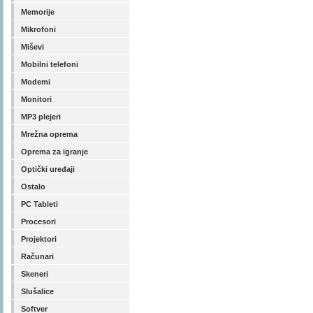
Memorije
Mikrofoni
Miševi
Mobilni telefoni
Modemi
Monitori
MP3 plejeri
Mrežna oprema
Oprema za igranje
Optički uređaji
Ostalo
PC Tableti
Procesori
Projektori
Računari
Skeneri
Slušalice
Softver