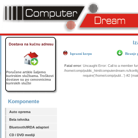
Iz
Isprazni korpu
Biranje 
Fatal error
: Uncaught Error: Call to a member fu
/home/comp/public_html/computerdream.rs/konfig
Poručene artikle šaljemo
require('/home/comp/publ...') #2 {ma
kurirskim službama. Troškovi
dostave su po cenovnicima
kurirskih službi
Komponente
Auto oprema
Bela tehnika
Bluetooth/IRDA adapteri
CD / DVD mediji