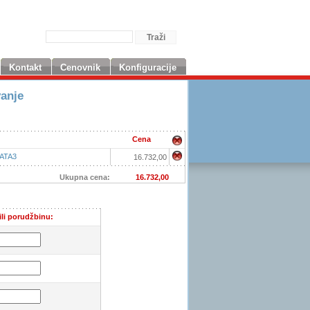
Kontakt
Cenovnik
Konfiguracije
vanje
Cena
SATA3
16.732,00
Ukupna cena:
16.732,00
ili porudžbinu: