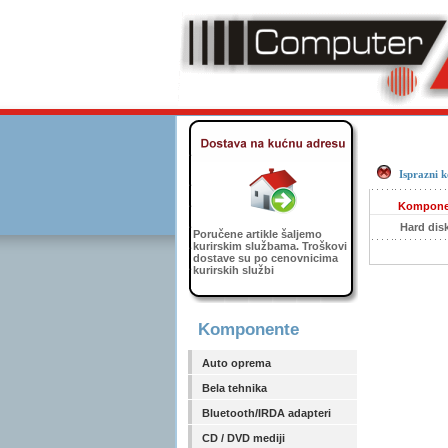
Isprazni 
Kompone
Hard dis
Poručene artikle šaljemo
kurirskim službama. Troškovi
dostave su po cenovnicima
kurirskih službi
Komponente
Auto oprema
Bela tehnika
Bluetooth/IRDA adapteri
CD / DVD mediji