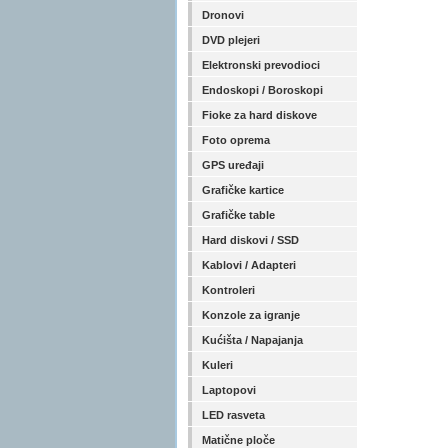
Dronovi
DVD plejeri
Elektronski prevodioci
Endoskopi / Boroskopi
Fioke za hard diskove
Foto oprema
GPS uređaji
Grafičke kartice
Grafičke table
Hard diskovi / SSD
Kablovi / Adapteri
Kontroleri
Konzole za igranje
Kućišta / Napajanja
Kuleri
Laptopovi
LED rasveta
Matične ploče