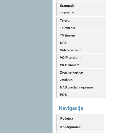
Štampači
Tastature
Telefoni
Televizori
TV tjuneri
UPS
Video nadzor
VOIP telefoni
WEB kamere
Zvučne kartice
Zvučnici
NAS uređaji i oprema
POS
Navigacija
Početna
Konfigurator