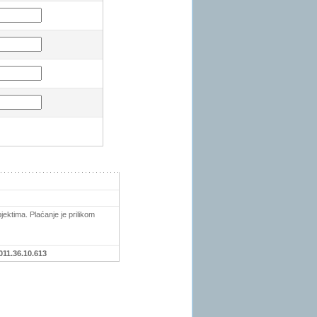
ektima. Plaćanje je prilikom
011.36.10.613