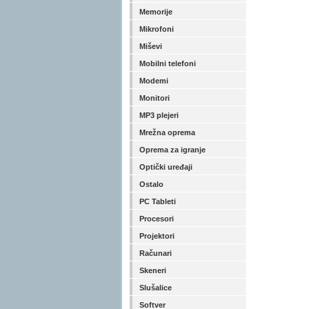
Memorije
Mikrofoni
Miševi
Mobilni telefoni
Modemi
Monitori
MP3 plejeri
Mrežna oprema
Oprema za igranje
Optički uređaji
Ostalo
PC Tableti
Procesori
Projektori
Računari
Skeneri
Slušalice
Softver