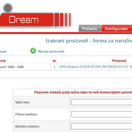
Početna
Konfigurator
Izabrani proizvodi - forma za naruči
korpu
Biranje proizvoda
nta
br.
Proizvod
SSD Kingston 512GB KC600 SKC600/512G 2.5" 
kovi / SSD - SSD
1
Popunite sledeća polja tačno kako bi naši komercijalisti potvrd
Vaše ime:
Fiksni telefon:
Mobilni telefon: