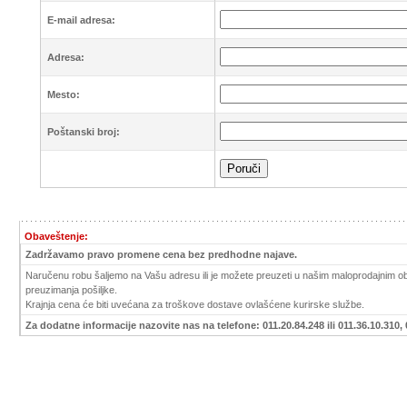
E-mail adresa:
Adresa:
Mesto:
Poštanski broj:
Obaveštenje:
Zadržavamo pravo promene cena bez predhodne najave.
Naručenu robu šaljemo na Vašu adresu ili je možete preuzeti u našim maloprodajnim obj
preuzimanja pošiljke.
Krajnja cena će biti uvećana za troškove dostave ovlašćene kurirske službe.
Za dodatne informacije nazovite nas na telefone: 011.20.84.248 ili 011.36.10.310, 