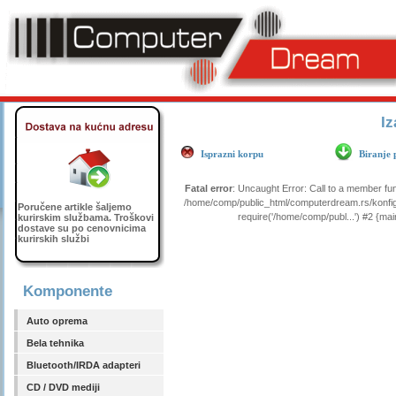
Iz
Isprazni korpu
Biranje 
Fatal error
: Uncaught Error: Call to a member fu
/home/comp/public_html/computerdream.rs/konfig
Poručene artikle šaljemo
require('/home/comp/publ...') #2 {ma
kurirskim službama. Troškovi
dostave su po cenovnicima
kurirskih službi
Komponente
Auto oprema
Bela tehnika
Bluetooth/IRDA adapteri
CD / DVD mediji