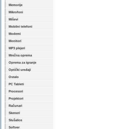
Memorije
Mikrofoni
Miševi
Mobilni telefoni
Modemi
Monitori
MP3 plejeri
Mrežna oprema
Oprema za igranje
Optički uređaji
Ostalo
PC Tableti
Procesori
Projektori
Računari
Skeneri
Slušalice
Softver