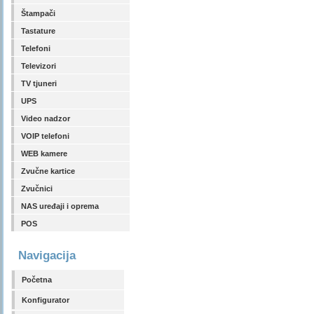
Štampači
Tastature
Telefoni
Televizori
TV tjuneri
UPS
Video nadzor
VOIP telefoni
WEB kamere
Zvučne kartice
Zvučnici
NAS uređaji i oprema
POS
Navigacija
Početna
Konfigurator