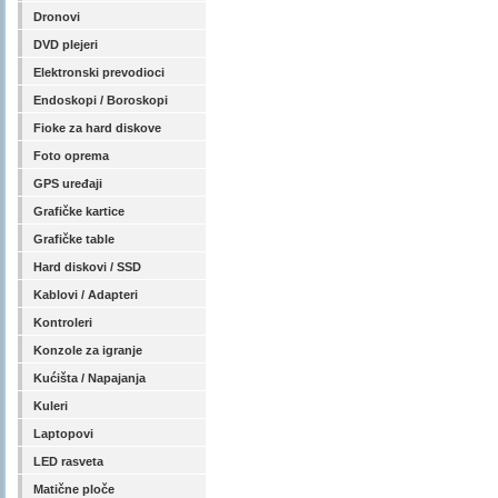
Dronovi
DVD plejeri
Elektronski prevodioci
Endoskopi / Boroskopi
Fioke za hard diskove
Foto oprema
GPS uređaji
Grafičke kartice
Grafičke table
Hard diskovi / SSD
Kablovi / Adapteri
Kontroleri
Konzole za igranje
Kućišta / Napajanja
Kuleri
Laptopovi
LED rasveta
Matične ploče