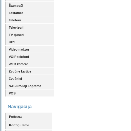
Štampači
Tastature
Telefoni
Televizori
TV tjuneri
UPS
Video nadzor
VOIP telefoni
WEB kamere
Zvučne kartice
Zvučnici
NAS uređaji i oprema
POS
Navigacija
Početna
Konfigurator