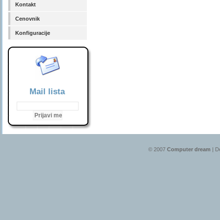
Kontakt
Cenovnik
Konfiguracije
Mail lista
© 2007
Computer dream
| D