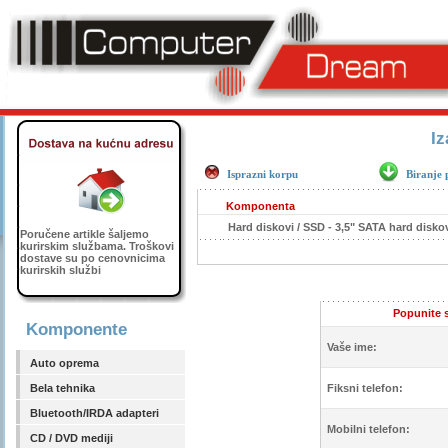
Iz
Isprazni korpu
Biranje 
Komponenta
Hard diskovi / SSD - 3,5" SATA hard disko
Poručene artikle šaljemo
kurirskim službama. Troškovi
dostave su po cenovnicima
kurirskih službi
Popunite s
Komponente
Vaše ime:
Auto oprema
Bela tehnika
Fiksni telefon:
Bluetooth/IRDA adapteri
Mobilni telefon:
CD / DVD mediji