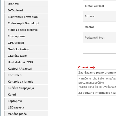
Dronovi
E-mail adresa:
DVD plejeri
Adresa:
Elektronski prevodioci
Endoskopi / Boroskopi
Mesto:
Fioke za hard diskove
Foto oprema
Poštanski broj:
GPS uređaji
Grafičke kartice
Grafičke table
Hard diskovi / SSD
Obaveštenje:
Kablovi / Adapteri
Zadržavamo pravo promene
Kontroleri
Naručenu robu šaljemo na Vašu
Konzole za igranje
preuzimanja pošiljke.
Krajnja cena će biti uvećana 
Kućišta / Napajanja
Za dodatne informacije nazov
Kuleri
Laptopovi
LED rasveta
Matične ploče