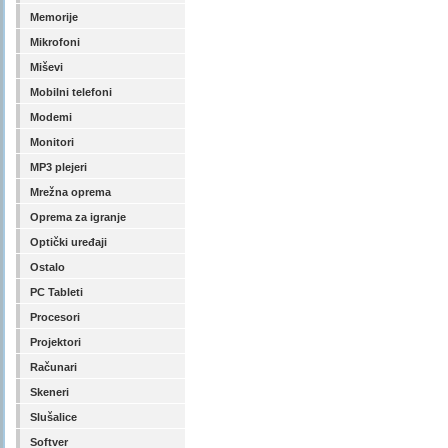
Memorije
Mikrofoni
Miševi
Mobilni telefoni
Modemi
Monitori
MP3 plejeri
Mrežna oprema
Oprema za igranje
Optički uređaji
Ostalo
PC Tableti
Procesori
Projektori
Računari
Skeneri
Slušalice
Softver